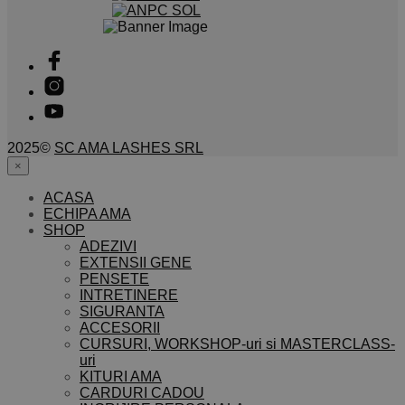
2025©
SC AMA LASHES SRL
×
ACASA
ECHIPA AMA
SHOP
ADEZIVI
EXTENSII GENE
PENSETE
INTRETINERE
SIGURANTA
ACCESORII
CURSURI, WORKSHOP-uri si MASTERCLASS-
uri
KITURI AMA
CARDURI CADOU