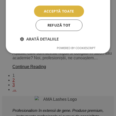
să te menții pe piață?
ACCEPTĂ TOATE
Cum sa te diferențiezi ca lash artist intr-o piata in
continua expansiune? Cand cea mai…
REFUZĂ TOT
Continue Reading
De vorba cu trainerii AMA
ARATĂ DETALIILE
Reguli si obligatii in salon sau academie
POWERED BY COOKIESCRIPT
Așadar, care sunt aceste reguli si obligatii in salon sau
academie? Noi, profesioniștii, ne cunoaștem…
Continue Reading
1
2
3
→
Profesionalism în extensii de gene. Produse premium,