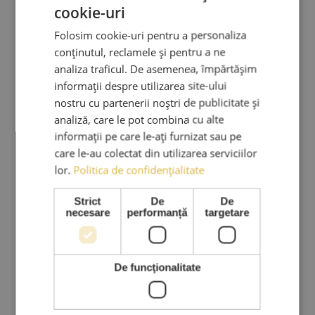
cookie-uri
Continue Reading
De vorba cu trainerii AMA
Folosim cookie-uri pentru a personaliza
conținutul, reclamele și pentru a ne
Ce implică meseria de lash artist?
analiza traficul. De asemenea, împărtășim
informații despre utilizarea site-ului
Astăzi o sa facem o ”plimbare” prin domeniul beauty,
nostru cu partenerii noștri de publicitate și
unde la finalul acesteia, veți afla…
analiză, care le pot combina cu alte
Continue Reading
informații pe care le-ați furnizat sau pe
De vorba cu trainerii AMA
care le-au colectat din utilizarea serviciilor
lor.
Politica de confidențialitate
Curs extensii gene acreditat ABT – AMA Lashes
ACADEMY
Strict
De
De
necesare
performanță
targetare
De ce sa alegi acest curs de extensii gene acreditat
ABT de la Ama Lashes…
Continue Reading
De vorba cu trainerii AMA
De funcţionalitate
Cum sa te diferențiezi ca lash artist și totodată,