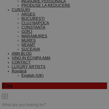
INGRIJIRE PERSONALA
PRODUSE LA REDUCERE
CURSURI
ARGES
BUCURESTI
CLUJ NAPOCA
CONSTANTA
GORJ
MARAMURES
MURES
NEAMT
SUCEAVA
AMA BLOG
VINO IN ECHIPA AMA
CONTACT
LUXURY ARTISTS
Română
English (UK)
Coș
×
What are you looking for?