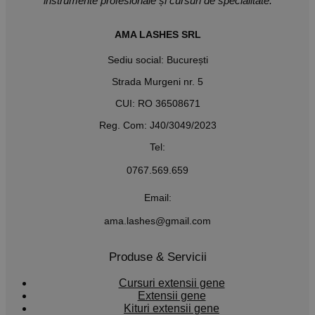
instrumente profesionale și cursuri de specialitate.
AMA LASHES SRL
Sediu social: București
Strada Murgeni nr. 5
CUI: RO 36508671
Reg. Com: J40/3049/2023
Tel:
0767.569.659
Email:
ama.lashes@gmail.com
Produse & Servicii
Cursuri extensii gene
Extensii gene
Kituri extensii gene