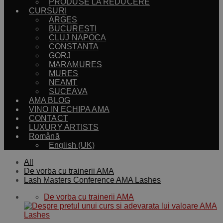
PRODUSE LA REDUCERE
CURSURI
ARGES
BUCURESTI
CLUJ NAPOCA
CONSTANTA
GORJ
MARAMURES
MURES
NEAMT
SUCEAVA
AMA BLOG
VINO IN ECHIPA AMA
CONTACT
LUXURY ARTISTS
Română
English (UK)
All
De vorba cu trainerii AMA
Lash Masters Conference AMA Lashes
De vorba cu trainerii AMA