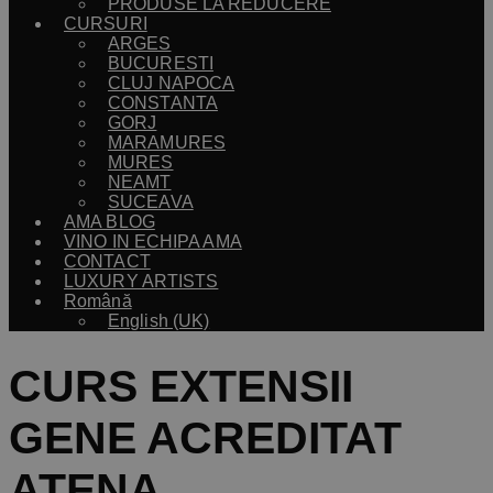
PRODUSE LA REDUCERE
CURSURI
ARGES
BUCURESTI
CLUJ NAPOCA
CONSTANTA
GORJ
MARAMURES
MURES
NEAMT
SUCEAVA
AMA BLOG
VINO IN ECHIPA AMA
CONTACT
LUXURY ARTISTS
Română
English (UK)
CURS EXTENSII
GENE ACREDITAT
ATENA