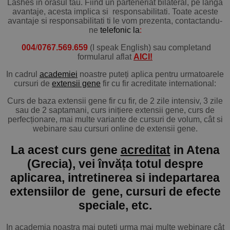
Lashes in orasul tau. Fiind un parteneriat bilateral, pe langa
avantaje, acesta implica si responsabilitati. Toate aceste
avantaje si responsabilitati ti le vom prezenta, contactandu-
ne
telefonic la
:
004
/
0767.569.659
(I
speak English
) sau completand
formularul aflat
AICI!
In cadrul
academiei
noastre puteți aplica pentru urmatoarele
cursuri de
extensii gene
fir cu fir acreditate international:
Curs de baza extensii gene fir cu fir, de 2 zile intensiv, 3 zile
sau de 2 saptamani, curs inițiere extensii gene, curs de
perfecționare, mai multe variante de cursuri de volum, cât si
webinare sau cursuri online de extensii gene.
La acest curs gene
acreditat
in Atena
(Grecia), vei învăța totul despre
aplicarea, intretinerea si indepartarea
extensiilor de gene, cursuri de efecte
speciale, etc.
In academia noastra mai puteti urma mai multe webinare cât