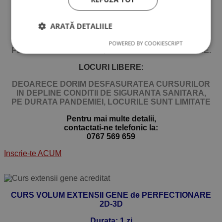
DATE DE DESFASURARE:
ARATĂ DETALIILE
DEOARECE DORIM DESFASURATEA CURSURILOR
IN DEPLINE CONDITII DE SIGURANTA SANITARA,
POWERED BY COOKIESCRIPT
PE DURATA PANDEMIEI, DATELE SUNT VARIABILE.
LOCURI LIBERE:
DEOARECE DORIM DESFASURATEA CURSURILOR
IN DEPLINE CONDITII DE SIGURANTA SANITARA,
PE DURATA PANDEMIEI,
LOCURILE SUNT LIMITATE
Pentru mai multe detalii,
contactati-ne telefonic la:
0767 569 659
Inscrie-te ACUM
CURS VOLUM EXTENSII GENE de PERFECTIONARE
2D-3D
Durata: 1 zi