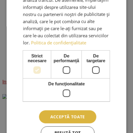
informații despre utilizarea site-ului
DEOARECE DORIM DESFASURATEA CURSURILOR
nostru cu partenerii noștri de publicitate și
IN DEPLINE CONDITII DE SIGURANTA SANITARA,
PE DURATA PANDEMIEI, DATELE SUNT VARIABILE.
analiză, care le pot combina cu alte
informații pe care le-ați furnizat sau pe
LOCURI LIBERE:
care le-au colectat din utilizarea serviciilor
DEOARECE DORIM DESFASURATEA CURSURILOR
lor.
Politica de confidențialitate
IN DEPLINE CONDITII DE SIGURANTA SANITARA,
PE DURATA PANDEMIEI,
LOCURILE SUNT LIMITATE
Strict
De
De
necesare
performanță
targetare
Pentru mai multe detalii,
contactati-ne telefonic la:
0767 569 659
Inscrie-te ACUM
De funcţionalitate
CURS
VOLUM EXTENSII GENE
2D-3D
MODULUL 2
ACCEPTĂ TOATE
Durata:1 zi
DETALII CURS AICI …
REFUZĂ TOT