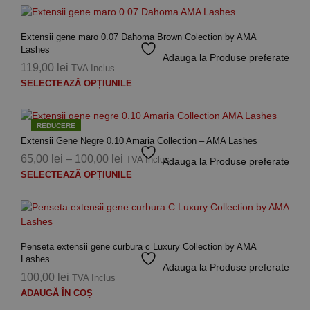
Extensii gene maro 0.07 Dahoma Brown Colection by AMA
Lashes
Adauga la Produse preferate
119,00
lei
TVA Inclus
Aces
SELECTEAZĂ OPȚIUNILE
prod
are
mai
REDUCERE
mult
Extensii Gene Negre 0.10 Amaria Collection – AMA Lashes
variaț
Interval
65,00
lei
–
100,00
lei
TVA Inclus
Adauga la Produse preferate
Opți
Aces
de
SELECTEAZĂ OPȚIUNILE
pot
prod
prețuri:
fi
are
65,00 lei
ales
mai
până
în
mult
la
pagi
variaț
Penseta extensii gene curbura c Luxury Collection by AMA
prod
100,00 lei
Lashes
Opți
Adauga la Produse preferate
pot
100,00
lei
TVA Inclus
fi
ADAUGĂ ÎN COȘ
ales