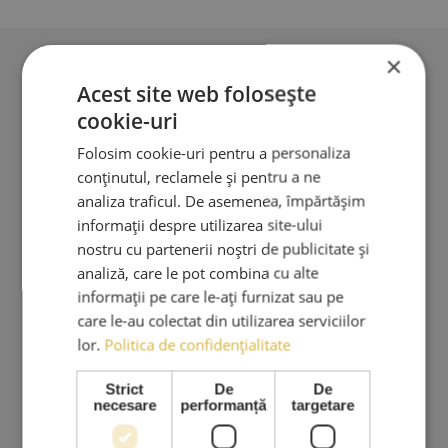
în
pagi
prod
×
Acest site web folosește
cookie-uri
Profesionalism în extensii de gene. Produse premium,
Folosim cookie-uri pentru a personaliza
instrumente profesionale și cursuri de specialitate.
conținutul, reclamele și pentru a ne
analiza traficul. De asemenea, împărtășim
AMA LASHES SRL
informații despre utilizarea site-ului
Sediu social: București
nostru cu partenerii noștri de publicitate și
analiză, care le pot combina cu alte
Strada Murgeni nr. 5
informații pe care le-ați furnizat sau pe
CUI: RO 36508671
care le-au colectat din utilizarea serviciilor
Reg. Com: J40/3049/2023
lor.
Politica de confidențialitate
Tel:
0767.569.659
Strict
De
De
necesare
performanță
targetare
Email:
ama.lashes@gmail.com