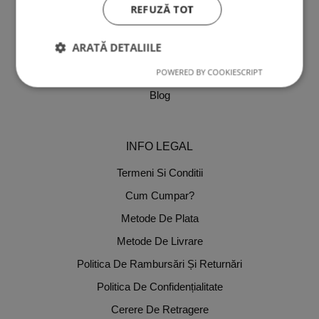
SERVICII CLIENTI
REFUZĂ TOT
Despre Noi
ARATĂ DETALIILE
Comenzi
Detalii Cont
POWERED BY COOKIESCRIPT
Blog
INFO LEGAL
Termeni Si Conditii
Cum Cumpar?
Metode De Plata
Metode De Livrare
Politica De Rambursări Și Returnări
Politica De Confidențialitate
Cerere De Retragere