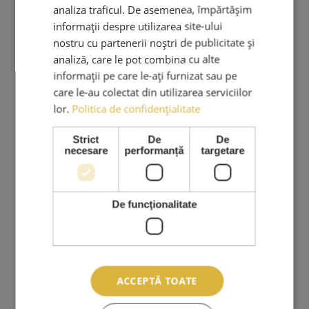
ama.lashes@gmail.com
analiza traficul. De asemenea, împărtășim
informații despre utilizarea site-ului
nostru cu partenerii noștri de publicitate și
PRODUSE & SERVICII
analiză, care le pot combina cu alte
informații pe care le-ați furnizat sau pe
Cursuri Extensii Gene
care le-au colectat din utilizarea serviciilor
Extensii Gene
lor.
Politica de confidențialitate
Kituri Extensii Gene
Strict
De
De
Adezivi Extensii Gene
necesare
performanță
targetare
Pensete Extensii Gene
Carduri Cadou
De funcţionalitate
Reduceri Si Promotii
Ingrijire Personala
Stilizare Sprancene
ACCEPTĂ TOATE