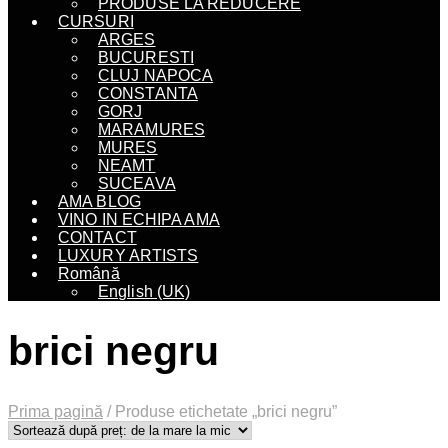
PRODUSE LA REDUCERE
CURSURI
ARGES
BUCURESTI
CLUJ NAPOCA
CONSTANTA
GORJ
MARAMURES
MURES
NEAMT
SUCEAVA
AMA BLOG
VINO IN ECHIPA AMA
CONTACT
LUXURY ARTISTS
Română
English (UK)
brici negru
Prima pagină
/
Produse etichetate „brici negru”