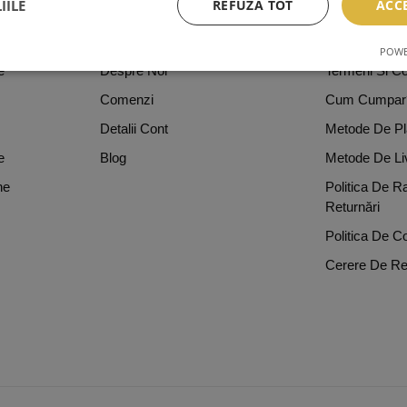
IILE
REFUZĂ TOT
ACC
ICII
SERVICII CLIENTI
INFO LEGA
POWE
e
Despre Noi
Termeni Si Con
Comenzi
Cum Cumpar
Detalii Cont
Metode De Pl
e
Blog
Metode De Li
ne
Politica De R
Returnări
Politica De Co
Cerere De Re