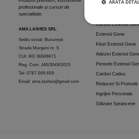
Produse premium, instrumente
ARATĂ DETAL
profesionale și cursuri de
PRODUSE & SERV
specialitate.
Cursuri Extensii Gen
AMA LASHES SRL
Extensii Gene
Sediu social: București
Kituri Extensii Gene
Strada Murgeni nr. 5
Adezivi Extensii Gen
CUI: RO 36508671
Pensete Extensii Ge
Reg. Com: J40/3049/2023
Tel:
0767.569.659
Carduri Cadou
Email:
ama.lashes@gmail.com
Reduceri Si Promotii
Ingrijire Personala
Stilizare Sprancene