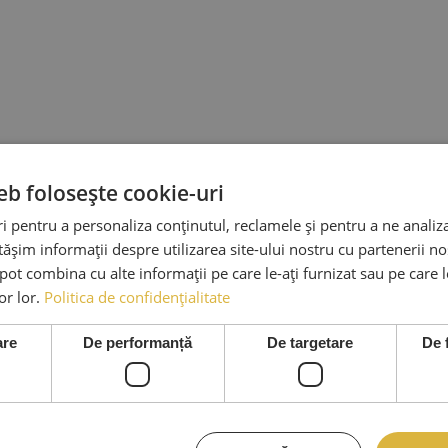
eb folosește cookie-uri
 pentru a personaliza conținutul, reclamele și pentru a ne analiza
șim informații despre utilizarea site-ului nostru cu partenerii noș
e pot combina cu alte informații pe care le-ați furnizat sau pe care 
lor lor.
Politica de confidențialitate
are
De performanță
De targetare
De 