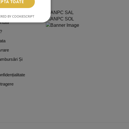
EPTĂ TOATE
L
RED BY COOKIESCRIPT
ditii
?
ata
vrare
ambursări Și
nfidențialitate
tragere