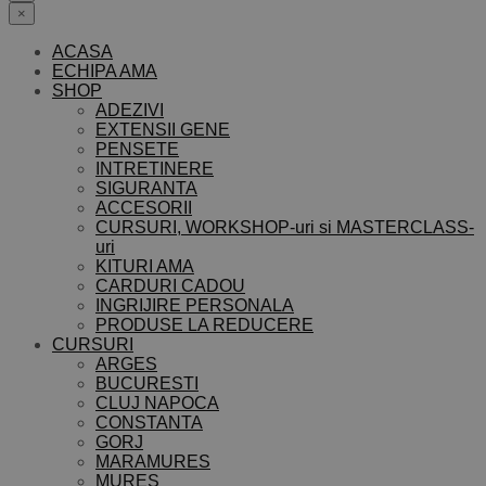
×
ACASA
ECHIPA AMA
SHOP
ADEZIVI
EXTENSII GENE
PENSETE
INTRETINERE
SIGURANTA
ACCESORII
CURSURI, WORKSHOP-uri si MASTERCLASS-
uri
KITURI AMA
CARDURI CADOU
INGRIJIRE PERSONALA
PRODUSE LA REDUCERE
CURSURI
ARGES
BUCURESTI
CLUJ NAPOCA
CONSTANTA
GORJ
MARAMURES
MURES