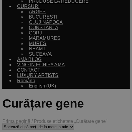
PRODUSE LA REDUCERE
CURSURI
ARGES
BUCURESTI
CLUJ NAPOCA
CONSTANTA
GORJ
MARAMURES
MURES
NEAMT
SUCEAVA
AMA BLOG
VINO IN ECHIPA AMA
CONTACT
LUXURY ARTISTS
Română
English (UK)
Curățare gene
Prima pagină
/
Produse etichetate „Curățare gene”