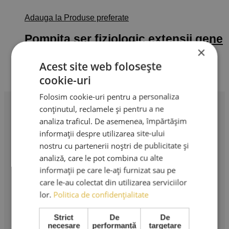
Adauga la Produse preferate
Pompita ser fiziologic extensii gene
×
21,00
lei
Selectează opțiunile
Acest produs
TVA Inclus
Acest site web folosește
are mai multe variații. Opțiunile pot fi alese în pagina
cookie-uri
produsului.
Folosim cookie-uri pentru a personaliza
conținutul, reclamele și pentru a ne
analiza traficul. De asemenea, împărtășim
Profesionalism în extensii de gene. Produse premium,
instrumente profesionale și cursuri de specialitate.
informații despre utilizarea site-ului
nostru cu partenerii noștri de publicitate și
AMA LASHES SRL
analiză, care le pot combina cu alte
informații pe care le-ați furnizat sau pe
Sediu social: București
care le-au colectat din utilizarea serviciilor
Strada Murgeni nr. 5
lor.
Politica de confidențialitate
CUI: RO 36508671
Strict
De
De
Reg. Com: J40/3049/2023
necesare
performanță
targetare