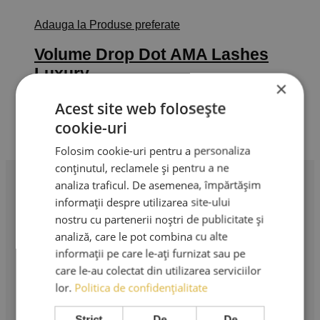
Adauga la Produse preferate
Volume Drop Dot AMA Lashes
Luxury
×
5,00
lei
–
70,00
lei
Interval de prețuri: 5,00 lei până la
Acest site web folosește
70,00 lei
Selectează opțiunile
Acest produs
TVA Inclus
cookie-uri
are mai multe variații. Opțiunile pot fi alese în pagina
produsului.
Folosim cookie-uri pentru a personaliza
conținutul, reclamele și pentru a ne
analiza traficul. De asemenea, împărtășim
Profesionalism în extensii de gene. Produse premium,
informații despre utilizarea site-ului
instrumente profesionale și cursuri de specialitate.
nostru cu partenerii noștri de publicitate și
analiză, care le pot combina cu alte
AMA LASHES SRL
informații pe care le-ați furnizat sau pe
care le-au colectat din utilizarea serviciilor
Sediu social: București
lor.
Politica de confidențialitate
Strada Murgeni nr. 5
Strict
De
De