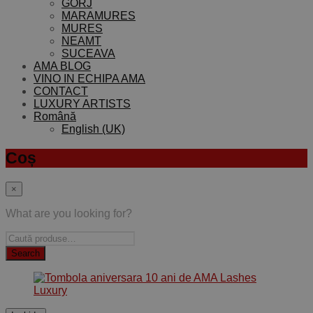
GORJ
MARAMURES
MURES
NEAMT
SUCEAVA
AMA BLOG
VINO IN ECHIPA AMA
CONTACT
LUXURY ARTISTS
Română
English (UK)
Coș
×
What are you looking for?