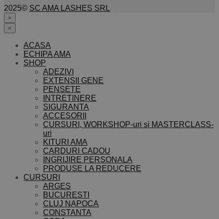
2025©
SC AMA LASHES SRL
×
×
ACASA
ECHIPA AMA
SHOP
ADEZIVI
EXTENSII GENE
PENSETE
INTRETINERE
SIGURANTA
ACCESORII
CURSURI, WORKSHOP-uri si MASTERCLASS-
uri
KITURI AMA
CARDURI CADOU
INGRIJIRE PERSONALA
PRODUSE LA REDUCERE
CURSURI
ARGES
BUCURESTI
CLUJ NAPOCA
CONSTANTA