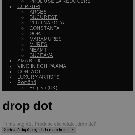
PRODUSE LA REDUCERE
CURSURI
ARGES
BUCURESTI
CLUJ NAPOCA
CONSTANTA
GORJ
MARAMURES
MURES
NEAMT
SUCEAVA
AMA BLOG
VINO IN ECHIPA AMA
CONTACT
LUXURY ARTISTS
Română
English (UK)
drop dot
Prima pagină
/
Produse etichetate „drop dot”