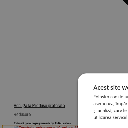
Acest site w
Folosim cookie-uri
asemenea, împărtă
Adauga la Produse preferate
și analiză, care l
Reducere
utilizarea servicii
Extensii gene negre premade by AMA Lashes