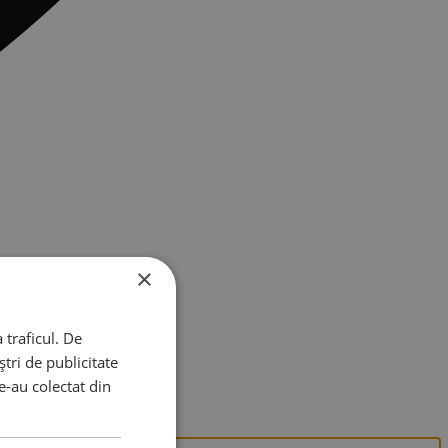
×
 traficul. De
tri de publicitate
le-au colectat din