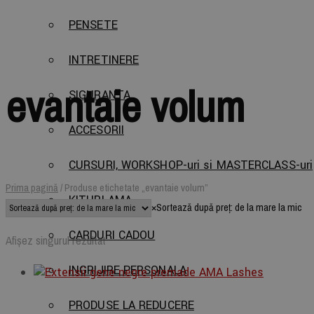
PENSETE
INTRETINERE
evantaie volum
SIGURANTA
ACCESORII
CURSURI, WORKSHOP-uri si MASTERCLASS-uri
Prima pagină
/
Produse etichetate „evantaie volum”
KITURI AMA
×
Sortează după preț: de la mare la mic
CARDURI CADOU
Afișez singurul rezultat
INGRIJIRE PERSONALA
PRODUSE LA REDUCERE