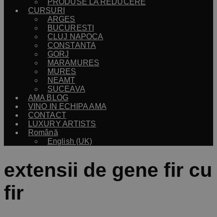
PRODUSE LA REDUCERE
CURSURI
ARGES
BUCURESTI
CLUJ NAPOCA
CONSTANTA
GORJ
MARAMURES
MURES
NEAMT
SUCEAVA
AMA BLOG
VINO IN ECHIPA AMA
CONTACT
LUXURY ARTISTS
Română
English (UK)
extensii de gene fir cu
fir