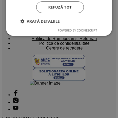
Blog
REFUZĂ TOT
Info legal
Termeni si Conditii
ARATĂ DETALIILE
Cum cumpar?
Metode de plata
POWERED BY COOKIESCRIPT
Metode de Livrare
Politica de Rambursări și Returnări
Politica de confidențialitate
Cerere de retragere