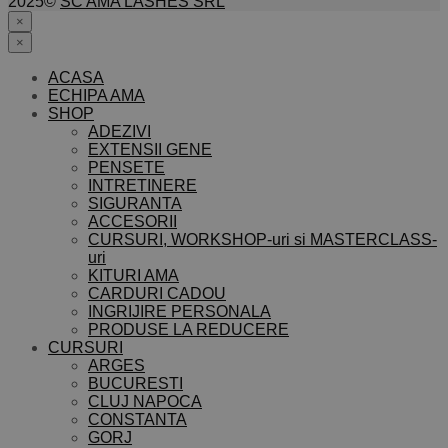
2025©
SC AMA LASHES SRL
×
×
ACASA
ECHIPA AMA
SHOP
ADEZIVI
EXTENSII GENE
PENSETE
INTRETINERE
SIGURANTA
ACCESORII
CURSURI, WORKSHOP-uri si MASTERCLASS-
uri
KITURI AMA
CARDURI CADOU
INGRIJIRE PERSONALA
PRODUSE LA REDUCERE
CURSURI
ARGES
BUCURESTI
CLUJ NAPOCA
CONSTANTA
GORJ