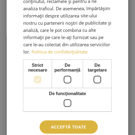
conținutul, reclamele și pentru a ne
0767.569.659
analiza traficul. De asemenea, împărtășim
informații despre utilizarea site-ului
Email:
nostru cu partenerii noștri de publicitate și
ama.lashes@gmail.com
analiză, care le pot combina cu alte
informații pe care le-ați furnizat sau pe
Produse & Servicii
care le-au colectat din utilizarea serviciilor
lor.
Politica de confidențialitate
Cursuri extensii gene
Extensii gene
Kituri extensii gene
Strict
De
De
Adezivi extensii gene
necesare
performanță
targetare
Pensete extensii gene
Carduri Cadou
Reduceri si Promotii
Ingrijire Personala
De funcţionalitate
Stilizare sprancene
Servicii clienti
Despre noi
Comenzi
ACCEPTĂ TOATE
Detalii cont