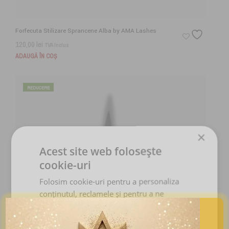
Forfecuta Stilizare Sprancene Alba by AMA Lashes
120,00
lei
TVA Inclus
ADAUGĂ ÎN COȘ
REDUCERE
×
Acest site web folosește
cookie-uri
Folosim cookie-uri pentru a personaliza
conținutul, reclamele și pentru a ne
analiza traficul. De asemenea, împărtășim
informații despre utilizarea site-ului