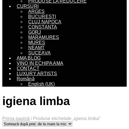
PRODUSE LA REDUCERE
CURSURI
ARGES
BUCURESTI
CLUJ NAPOCA
CONSTANTA
GORJ
MARAMURES
MURES
NEAMT
SUCEAVA
AMA BLOG
VINO IN ECHIPA AMA
CONTACT
LUXURY ARTISTS
Română
English (UK)
igiena limba
Prima pagină
/
Produse etichetate „igiena limba”