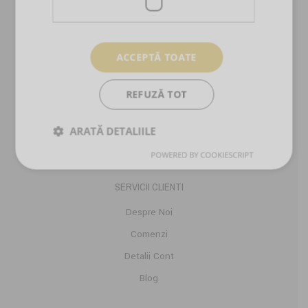
Kituri Extensii Gene
Adezivi Extensii Gene
Pensete Extensii Gene
ACCEPTĂ TOATE
Carduri Cadou
Reduceri Si Promotii
REFUZĂ TOT
Ingrijire Personala
ARATĂ DETALIILE
Stilizare Sprancene
POWERED BY COOKIESCRIPT
SERVICII CLIENTI
Despre Noi
Comenzi
Detalii Cont
Blog