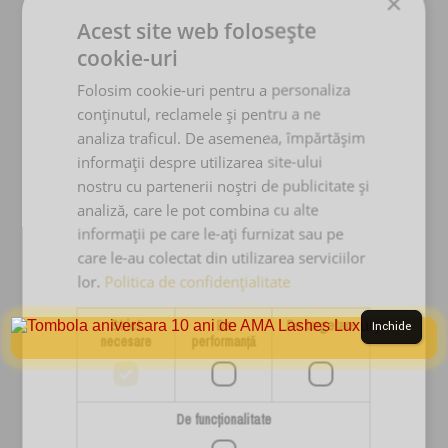
×
Acest site web folosește
AMA LASHES SRL
cookie-uri
Sediu social: București
Folosim cookie-uri pentru a personaliza
Strada Murgeni nr. 5
conținutul, reclamele și pentru a ne
CUI: RO 36508671
analiza traficul. De asemenea, împărtășim
Reg. Com: J40/3049/2023
informații despre utilizarea site-ului
Tel:
nostru cu partenerii noștri de publicitate și
analiză, care le pot combina cu alte
0767.569.659
informații pe care le-ați furnizat sau pe
Email:
care le-au colectat din utilizarea serviciilor
ama.lashes@gmail.com
lor.
Politica de confidențialitate
Strict
De
De targetare
Inchide
necesare
performanță
PRODUSE & SERVICII
Cursuri Extensii Gene
De funcţionalitate
Extensii Gene