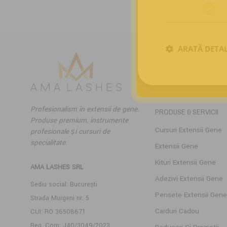
fost:
422,00 lei.
510,00 lei.
ARATĂ DETAL
Profesionalism în extensii de gene.
PRODUSE & SERVICII
Produse premium, instrumente
Cursuri Extensii Gene
profesionale și cursuri de
specialitate.
Extensii Gene
Kituri Extensii Gene
AMA LASHES SRL
Adezivi Extensii Gene
Sediu social: București
Pensete Extensii Gene
Strada Murgeni nr. 5
Carduri Cadou
CUI: RO 36508671
Reg. Com: J40/3049/2023