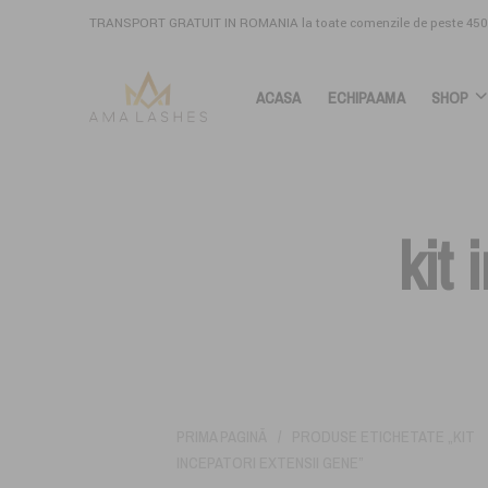
TRANSPORT GRATUIT IN ROMANIA la toate comenzile de peste 450 
ACASA
ECHIPA AMA
SHOP
kit
PRIMA PAGINĂ
/
PRODUSE ETICHETATE „KIT
INCEPATORI EXTENSII GENE”