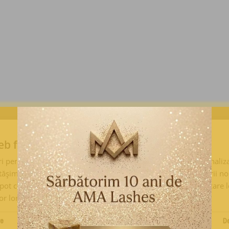
eb folosește cookie-uri
 pentru a personaliza conținutul, reclamele și pentru a ne analiza
șim informații despre utilizarea site-ului nostru cu partenerii noș
e pot combina cu alte informații pe care le-ați furnizat sau pe care 
lor lor.
Politica de confidențialitate
re
De performanță
De targetare
De