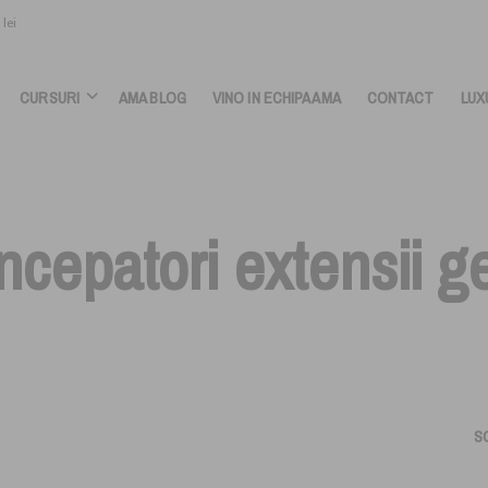
lei
CURSURI
AMA BLOG
VINO IN ECHIPA AMA
CONTACT
LUX
 incepatori extensii 
S