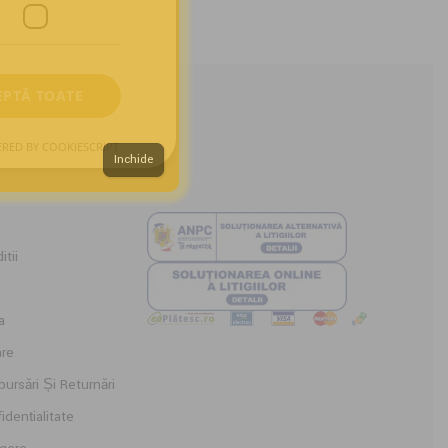
EPTĂ TOATE
RED BY COOKIESCRIPT
Inchide
tii
a
are
ursări Și Returnări
idențialitate