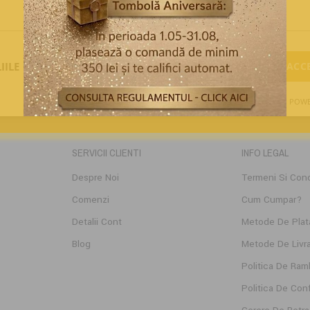
IILE
REFUZĂ TOT
ACC
POWE
SERVICII CLIENTI
INFO LEGAL
Despre Noi
Termeni Si Condi
Comenzi
Cum Cumpar?
Detalii Cont
Metode De Plat
Blog
Metode De Livr
Politica De Ramb
Politica De Conf