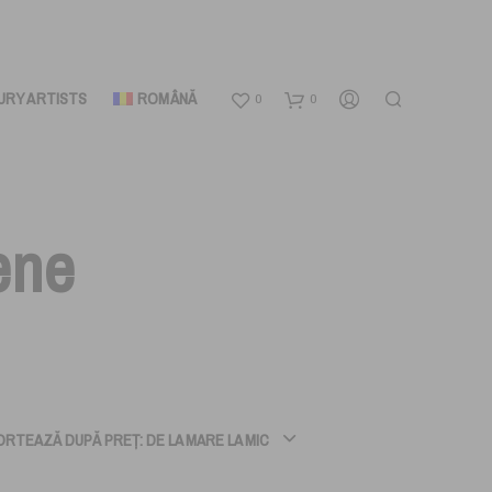
URY ARTISTS
ROMÂNĂ
0
0
gene
ORTEAZĂ DUPĂ PREȚ: DE LA MARE LA MIC