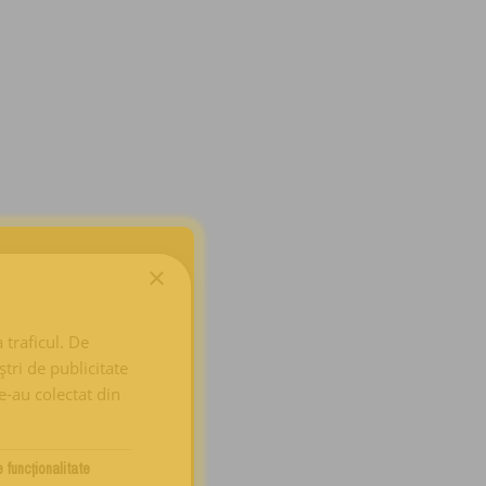
×
 traficul. De
tri de publicitate
le-au colectat din
 funcţionalitate