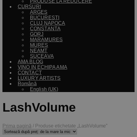
PRODUSE LA REDUCERE
CURSURI
ARGES
BUCURESTI
CLUJ NAPOCA
CONSTANTA
GORJ
MARAMURES
MURES
NEAMT
SUCEAVA
AMA BLOG
VINO IN ECHIPA AMA
CONTACT
LUXURY ARTISTS
Română
English (UK)
LashVolume
Prima pagină
/
Produse etichetate „LashVolume”