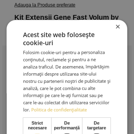
Adauga la Produse preferate
Kit Extensii Gene Fast Volum by
AMA Lashes
×
Acest site web folosește
450,00
lei
Adaugă în coș
TVA Inclus
cookie-uri
Folosim cookie-uri pentru a personaliza
conținutul, reclamele și pentru a ne
Profesionalism în extensii de gene. Produse premium,
analiza traficul. De asemenea, împărtășim
instrumente profesionale și cursuri de specialitate.
informații despre utilizarea site-ului
nostru cu partenerii noștri de publicitate și
AMA LASHES SRL
analiză, care le pot combina cu alte
Sediu social: București
informații pe care le-ați furnizat sau pe
care le-au colectat din utilizarea serviciilor
Strada Murgeni nr. 5
lor.
Politica de confidențialitate
CUI: RO 36508671
Reg. Com: J40/3049/2023
Strict
De
De
necesare
performanță
targetare
Tel: