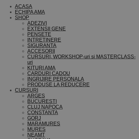
ACASA
ECHIPA AMA
SHOP
ADEZIVI
EXTENSII GENE
PENSETE
INTRETINERE
SIGURANTA
ACCESORII
CURSURI, WORKSHOP-uri si MASTERCLASS-
uri
KITURI AMA
CARDURI CADOU
INGRIJIRE PERSONALA
PRODUSE LA REDUCERE
CURSURI
ARGES
BUCURESTI
CLUJ NAPOCA
CONSTANTA
GORJ
MARAMURES
MURES
NEAMT