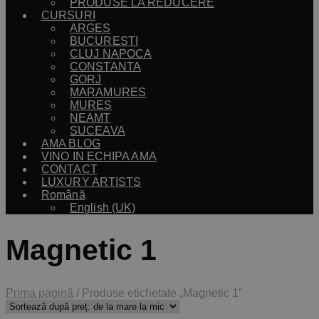
PRODUSE LA REDUCERE
CURSURI
ARGES
BUCURESTI
CLUJ NAPOCA
CONSTANTA
GORJ
MARAMURES
MURES
NEAMT
SUCEAVA
AMA BLOG
VINO IN ECHIPA AMA
CONTACT
LUXURY ARTISTS
Română
English (UK)
Magnetic 1
Prima pagină
/
Produse etichetate „Magnetic 1”