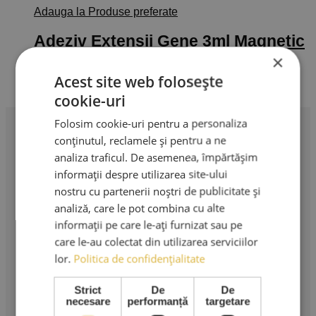
Adauga la Produse preferate
Adeziv Extensii Gene 3ml Magnetic
1 (New Formula)
×
Acest site web folosește
115,00
lei
Adaugă în coș
TVA Inclus
cookie-uri
Folosim cookie-uri pentru a personaliza
conținutul, reclamele și pentru a ne
Profesionalism în extensii de gene. Produse premium,
analiza traficul. De asemenea, împărtășim
instrumente profesionale și cursuri de specialitate.
informații despre utilizarea site-ului
nostru cu partenerii noștri de publicitate și
AMA LASHES SRL
analiză, care le pot combina cu alte
Sediu social: București
informații pe care le-ați furnizat sau pe
care le-au colectat din utilizarea serviciilor
Strada Murgeni nr. 5
lor.
Politica de confidențialitate
CUI: RO 36508671
Reg. Com: J40/3049/2023
Strict
De
De
necesare
performanță
targetare
Tel: