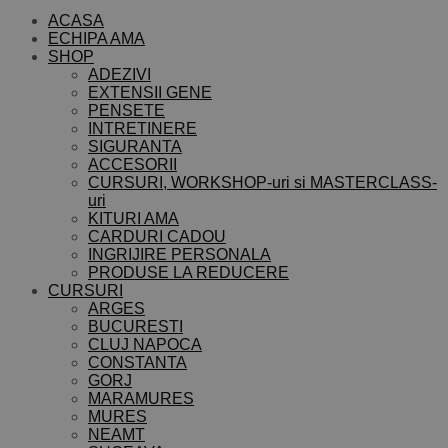
ACASA
ECHIPA AMA
SHOP
ADEZIVI
EXTENSII GENE
PENSETE
INTRETINERE
SIGURANTA
ACCESORII
CURSURI, WORKSHOP-uri si MASTERCLASS-
uri
KITURI AMA
CARDURI CADOU
INGRIJIRE PERSONALA
PRODUSE LA REDUCERE
CURSURI
ARGES
BUCURESTI
CLUJ NAPOCA
CONSTANTA
GORJ
MARAMURES
MURES
NEAMT