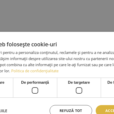
eb folosește cookie-uri
 pentru a personaliza conținutul, reclamele și pentru a ne analiza
șim informații despre utilizarea site-ului nostru cu partenerii noș
e pot combina cu alte informații pe care le-ați furnizat sau pe care 
lor lor.
Politica de confidențialitate
are
De performanță
De targetare
De 
IILE
REFUZĂ TOT
ACC