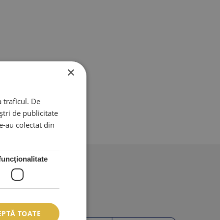
×
 traficul. De
tri de publicitate
le-au colectat din
funcţionalitate
EPTĂ TOATE