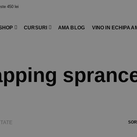
te 450 lei
SHOP
CURSURI
AMA BLOG
VINO IN ECHIPA A
pping spranc
TATE