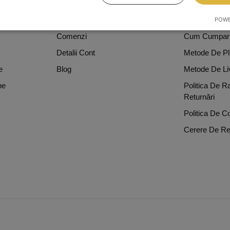
ICII
SERVICII CLIENTI
INFO LEGA
POWE
e
Despre Noi
Termeni Si Con
Comenzi
Cum Cumpar
Detalii Cont
Metode De Pl
e
Blog
Metode De Li
ne
Politica De R
Returnări
Politica De Co
Cerere De Re