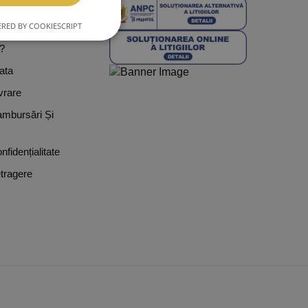
L
RED BY COOKIESCRIPT
ditii
?
ata
vrare
ambursări Și
nfidențialitate
tragere