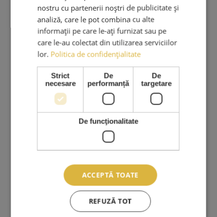
nostru cu partenerii noștri de publicitate și
analiză, care le pot combina cu alte
informații pe care le-ați furnizat sau pe
PRODUSE & SERVICII
care le-au colectat din utilizarea serviciilor
Cursuri Extensii Gene
lor.
Politica de confidențialitate
Extensii Gene
Strict
De
De
Kituri Extensii Gene
necesare
performanță
targetare
Adezivi Extensii Gene
Pensete Extensii Gene
De funcţionalitate
Carduri Cadou
Reduceri Si Promotii
Ingrijire Personala
Stilizare Sprancene
ACCEPTĂ TOATE
REFUZĂ TOT
SERVICII CLIENTI