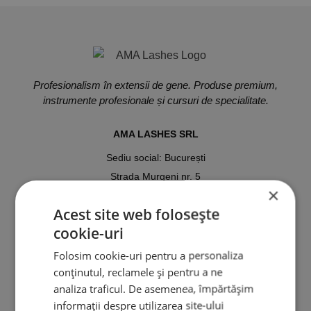
Profesionalism în extensii de gene. Produse premium,
instrumente profesionale și cursuri de specialitate.
AMA LASHES SRL
Sediu social: București
Strada Murgeni nr. 5
×
CUI: RO 36508671
Acest site web folosește
Reg. Com: J40/3049/2023
cookie-uri
Tel:
0767.569.659
Folosim cookie-uri pentru a personaliza
conținutul, reclamele și pentru a ne
Email:
analiza traficul. De asemenea, împărtășim
ama.lashes@gmail.com
informații despre utilizarea site-ului