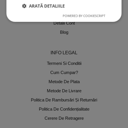
Despre Noi
ARATĂ DETALIILE
Comenzi
POWERED BY COOKIESCRIPT
Detalii Cont
Blog
INFO LEGAL
Termeni Si Conditii
Cum Cumpar?
Metode De Plata
Metode De Livrare
Politica De Rambursări Și Returnări
Politica De Confidențialitate
Cerere De Retragere