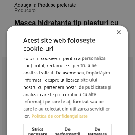
Adauga la Produse preferate
Reducere
Masca hidratanta tip plasturi cu
colagen si acid hialuronic
×
Acest site web folosește
20,00
lei
Prețul inițial a fost: 20,00 lei.
15,00
lei
Prețul
cookie-uri
curent este: 15,00 lei.
Adaugă în coș
TVA Inclus
Folosim cookie-uri pentru a personaliza
conținutul, reclamele și pentru a ne
analiza traficul. De asemenea, împărtășim
Profesionalism în extensii de gene. Produse premium,
informații despre utilizarea site-ului
instrumente profesionale și cursuri de specialitate.
nostru cu partenerii noștri de publicitate și
analiză, care le pot combina cu alte
AMA LASHES SRL
informații pe care le-ați furnizat sau pe
Sediu social: București
care le-au colectat din utilizarea serviciilor
Strada Murgeni nr. 5
lor.
Politica de confidențialitate
CUI: RO 36508671
Strict
De
De
Reg. Com: J40/3049/2023
necesare
performanță
targetare