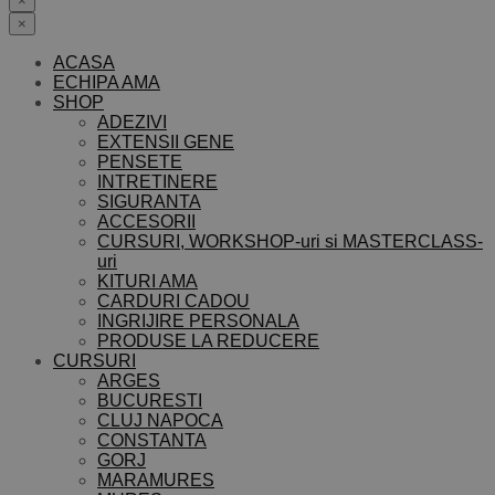
×
×
ACASA
ECHIPA AMA
SHOP
ADEZIVI
EXTENSII GENE
PENSETE
INTRETINERE
SIGURANTA
ACCESORII
CURSURI, WORKSHOP-uri si MASTERCLASS-
uri
KITURI AMA
CARDURI CADOU
INGRIJIRE PERSONALA
PRODUSE LA REDUCERE
CURSURI
ARGES
BUCURESTI
CLUJ NAPOCA
CONSTANTA
GORJ
MARAMURES