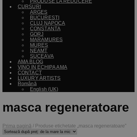
PRODUSE LA REDUCERE
CURSURI
ARGES
BUCURESTI
CLUJ NAPOCA
CONSTANTA
GORJ
MARAMURES
MURES
NEAMT
SUCEAVA
AMA BLOG
VINO IN ECHIPA AMA
CONTACT
LUXURY ARTISTS
Română
English (UK)
masca regeneratoare
Prima pagină
/
Produse etichetate „masca regeneratoare”