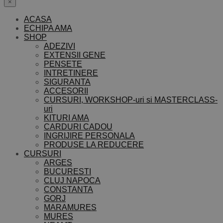
×
ACASA
ECHIPA AMA
SHOP
ADEZIVI
EXTENSII GENE
PENSETE
INTRETINERE
SIGURANTA
ACCESORII
CURSURI, WORKSHOP-uri si MASTERCLASS-
uri
KITURI AMA
CARDURI CADOU
INGRIJIRE PERSONALA
PRODUSE LA REDUCERE
CURSURI
ARGES
BUCURESTI
CLUJ NAPOCA
CONSTANTA
GORJ
MARAMURES
MURES