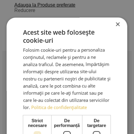
Adauga la Produse preferate
Reducere
Masca hidratanta pentru buze cu
×
colagen si acid hialuronic
Acest site web folosește
cookie-uri
Prețul
Prețul
21,00
lei
15,00
lei
Adaugă în coș
TVA Inclus
inițial
curent
Folosim cookie-uri pentru a personaliza
a
este:
conținutul, reclamele și pentru a ne
fost:
15,00 lei.
analiza traficul. De asemenea, împărtășim
21,00 lei.
Profesionalism în extensii de gene. Produse premium,
informații despre utilizarea site-ului
instrumente profesionale și cursuri de specialitate.
nostru cu partenerii noștri de publicitate și
analiză, care le pot combina cu alte
AMA LASHES SRL
informații pe care le-ați furnizat sau pe
Sediu social: București
care le-au colectat din utilizarea serviciilor
lor.
Politica de confidențialitate
Strada Murgeni nr. 5
CUI: RO 36508671
Strict
De
De
necesare
performanță
targetare
Reg. Com: J40/3049/2023