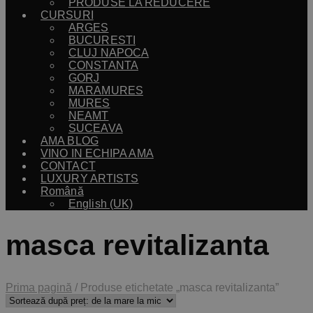
PRODUSE LA REDUCERE
CURSURI
ARGES
BUCURESTI
CLUJ NAPOCA
CONSTANTA
GORJ
MARAMURES
MURES
NEAMT
SUCEAVA
AMA BLOG
VINO IN ECHIPA AMA
CONTACT
LUXURY ARTISTS
Română
English (UK)
masca revitalizanta
Prima pagină
/
Produse etichetate „masca revitalizanta”