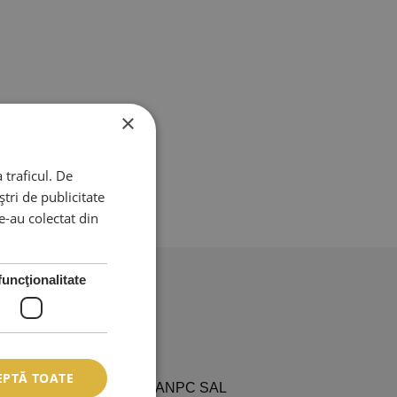
×
 traficul. De
tri de publicitate
le-au colectat din
funcţionalitate
EPTĂ TOATE
L