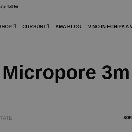
te 450 lei
SHOP
CURSURI
AMA BLOG
VINO IN ECHIPA A
Micropore 3m
TATE