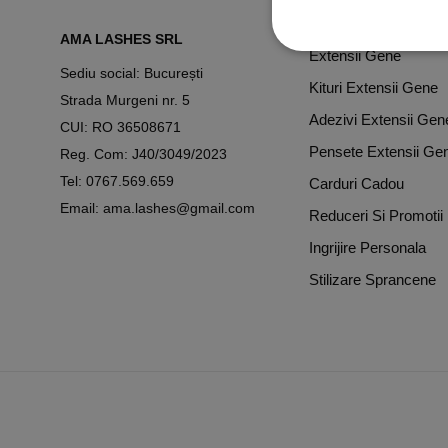
Cursuri Extensii Gen
AMA LASHES SRL
Extensii Gene
Sediu social: București
Kituri Extensii Gene
Strada Murgeni nr. 5
Adezivi Extensii Gen
CUI: RO 36508671
Pensete Extensii Ge
Reg. Com: J40/3049/2023
Tel:
0767.569.659
Carduri Cadou
Email:
ama.lashes@gmail.com
Reduceri Si Promotii
Ingrijire Personala
Stilizare Sprancene