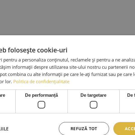
eb folosește cookie-uri
 pentru a personaliza conținutul, reclamele și pentru a ne analiza
șim informații despre utilizarea site-ului nostru cu partenerii noș
e pot combina cu alte informații pe care le-ați furnizat sau pe care 
lor lor.
Politica de confidențialitate
are
De performanță
De targetare
De 
IILE
REFUZĂ TOT
ACC
ICII
SERVICII CLIENTI
INFO LEGA