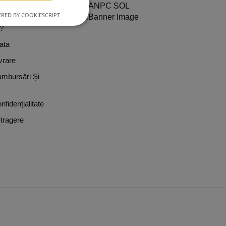
ditii
RED BY COOKIESCRIPT
?
ata
vrare
ambursări Și
nfidențialitate
tragere