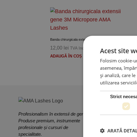
Adauga la Produse preferate
Banda chirurgicala extensii gene 3M Micropore
12,00
lei
TVA Inclus
Acest site w
ADAUGĂ ÎN COȘ
Folosim cookie-uri
asemenea, împărtă
și analiză, care l
utilizarea servicii
Strict neces
Profesionalism în extensii de gene.
Produse premium, instrumente
profesionale și cursuri de
ARATĂ DETAL
PRODUSE & SERV
specialitate.