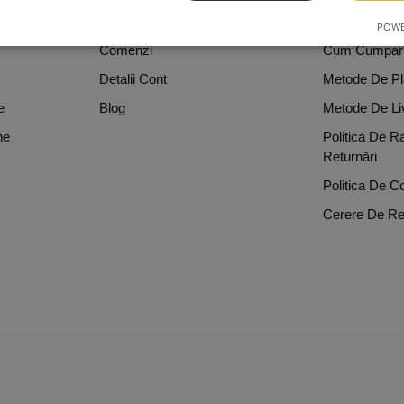
e
Despre Noi
Termeni Si Con
POWE
Comenzi
Cum Cumpar
Detalii Cont
Metode De Pl
e
Blog
Metode De Li
ne
Politica De R
Returnări
Politica De Co
Cerere De Re