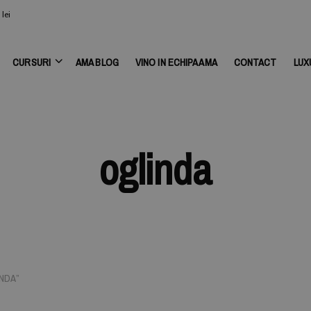
lei
CURSURI
AMA BLOG
VINO IN ECHIPA AMA
CONTACT
LUX
oglinda
NDA”