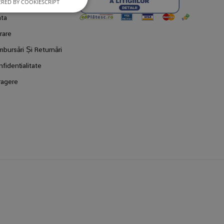
RED BY COOKIESCRIPT
ata
rare
mbursări Și Returnări
fidențialitate
ragere