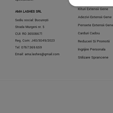
Extensii Gene
Kituri Extensii Gene
AMA LASHES SRL
Adezivi Extensii Gene
Sediu social: București
Pensete Extensii Gen
Strada Murgeni nr. 5
Carduri Cadou
CUI: RO 36508671
Reg. Com: J40/3049/2023
Reduceri Si Promotii
Tel:
0767.569.659
Ingrijire Personala
Email:
ama.lashes@gmail.com
Stilizare Sprancene