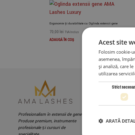
Adauga la Produse preferate
Ergonomie și durabilitate cu Oglinda extensii gene
70,00
lei
TVA Inclus
ADAUGĂ ÎN COȘ
Acest site w
Folosim cookie-uri
asemenea, împărtă
și analiză, care l
utilizarea servicii
Strict necesa
Profesionalism în extensii de gene.
PRODUSE & SERVICII
ARATĂ DETAL
Produse premium, instrumente
Cursuri Extensii Gene
profesionale și cursuri de
specialitate.