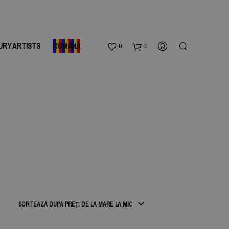
URY ARTISTS
ROMÂNĂ
0
0