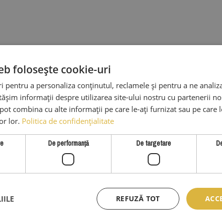
eb folosește cookie-uri
 pentru a personaliza conținutul, reclamele și pentru a ne analiza
șim informații despre utilizarea site-ului nostru cu partenerii noș
e pot combina cu alte informații pe care le-ați furnizat sau pe care 
lor lor.
Politica de confidențialitate
re
De performanță
De targetare
De
SERVICII CLIENTI
INFO LEGAL
IILE
REFUZĂ TOT
ACC
Despre Noi
Termeni Si Con