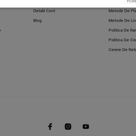
Comenzi
Cum Cumpar?
POWE
Detalii Cont
Metode De Pl
Blog
Metode De Liv
e
Politica De Ra
Politica De Con
Cerere De Ret