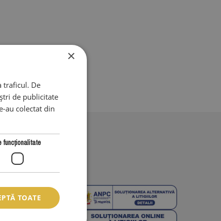
×
 traficul. De
tri de publicitate
le-au colectat din
 funcţionalitate
EPTĂ TOATE
ditii