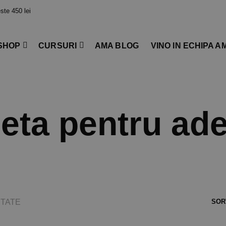
te 450 lei
SHOP
CURSURI
AMA BLOG
VINO IN ECHIPA A
leta pentru ade
TATE