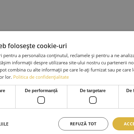
eb folosește cookie-uri
 pentru a personaliza conținutul, reclamele și pentru a ne analiza
șim informații despre utilizarea site-ului nostru cu partenerii noș
e pot combina cu alte informații pe care le-ați furnizat sau pe care 
lor lor.
Politica de confidențialitate
are
De performanță
De targetare
De 
ICII
SERVICII CLIENTI
INFO LEGA
IILE
REFUZĂ TOT
ACC
e
Despre Noi
Termeni Si Con