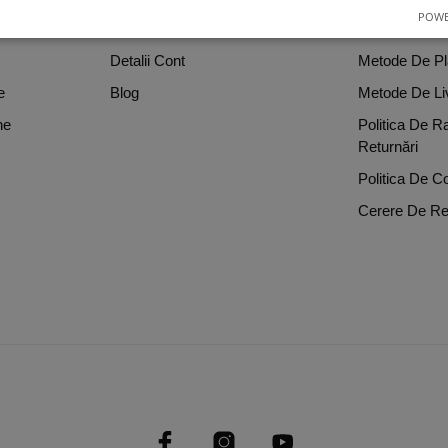
POWE
Comenzi
Cum Cumpar
Detalii Cont
Metode De Pl
e
Blog
Metode De Li
ne
Politica De R
Returnări
Politica De Co
Cerere De Re