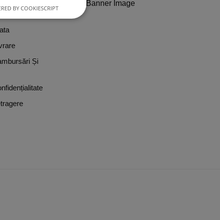
RED BY COOKIESCRIPT
?
ata
vrare
ambursări Și
nfidențialitate
tragere