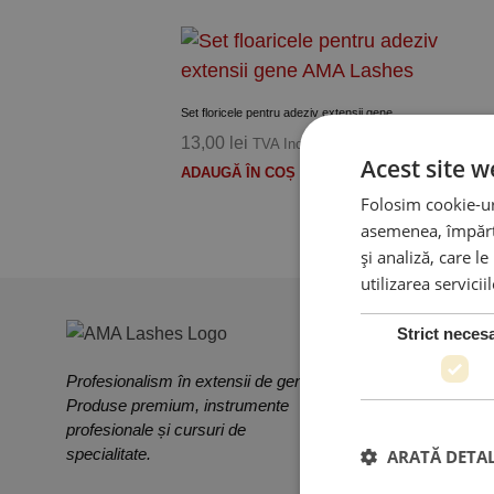
Adauga la Produse preferate
Set floricele pentru adeziv extensii gene
13,00
lei
TVA Inclus
Acest site w
ADAUGĂ ÎN COȘ
Folosim cookie-uri
asemenea, împărtă
și analiză, care l
utilizarea servicii
Strict neces
Profesionalism în extensii de gene.
Produse premium, instrumente
profesionale și cursuri de
PRODUSE & SERV
specialitate.
ARATĂ DETAL
Cursuri Extensii Gen