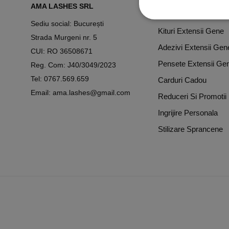
AMA LASHES SRL
Extensii Gene
Sediu social: București
Kituri Extensii Gene
Strada Murgeni nr. 5
Adezivi Extensii Gen
CUI: RO 36508671
Pensete Extensii Ge
Reg. Com: J40/3049/2023
Tel:
0767.569.659
Carduri Cadou
Email:
ama.lashes@gmail.com
Reduceri Si Promotii
Ingrijire Personala
Stilizare Sprancene