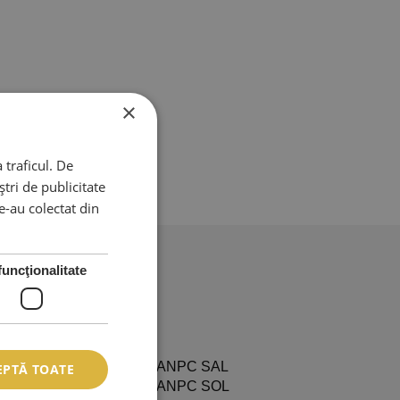
×
 traficul. De
tri de publicitate
le-au colectat din
funcţionalitate
L
EPTĂ TOATE
ditii