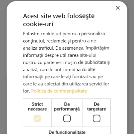
×
Acest site web folosește
Profesionalism în extensii de gene. Produse premium,
cookie-uri
instrumente profesionale și cursuri de specialitate.
Folosim cookie-uri pentru a personaliza
AMA LASHES SRL
conținutul, reclamele și pentru a ne
analiza traficul. De asemenea, împărtășim
Sediu social: București
informații despre utilizarea site-ului
Strada Murgeni nr. 5
nostru cu partenerii noștri de publicitate și
CUI: RO 36508671
analiză, care le pot combina cu alte
Reg. Com: J40/3049/2023
informații pe care le-ați furnizat sau pe
Tel:
care le-au colectat din utilizarea serviciilor
0767.569.659
lor.
Politica de confidențialitate
Email:
Strict
De
De
necesare
performanță
targetare
ama.lashes@gmail.com
De funcţionalitate
PRODUSE & SERVICII