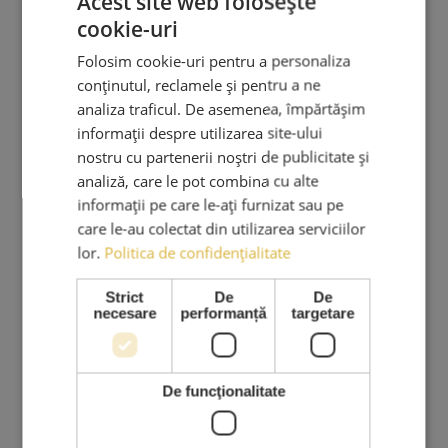
Acest site web folosește
cookie-uri
AMA LASHES SRL
Folosim cookie-uri pentru a personaliza
Sediu social: București
conținutul, reclamele și pentru a ne
Strada Murgeni nr. 5
analiza traficul. De asemenea, împărtășim
CUI: RO 36508671
informații despre utilizarea site-ului
Reg. Com: J40/3049/2023
nostru cu partenerii noștri de publicitate și
Tel:
analiză, care le pot combina cu alte
0767.569.659
informații pe care le-ați furnizat sau pe
care le-au colectat din utilizarea serviciilor
Email:
lor.
Politica de confidențialitate
ama.lashes@gmail.com
Strict
De
De
necesare
performanță
targetare
PRODUSE & SERVICII
Cursuri Extensii Gene
De funcţionalitate
Extensii Gene
Kituri Extensii Gene