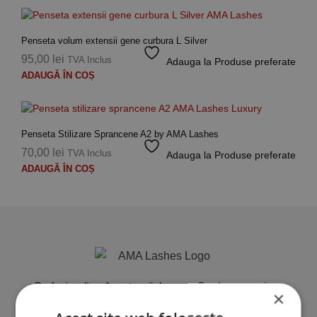
Penseta volum extensii gene curbura L Silver
95,00
lei
TVA Inclus
Adauga la Produse preferate
ADAUGĂ ÎN COȘ
Penseta Stilizare Sprancene A2 by AMA Lashes
70,00
lei
TVA Inclus
Adauga la Produse preferate
ADAUGĂ ÎN COȘ
Profesionalism în extensii de gene. Produse premium,
×
instrumente profesionale și cursuri de specialitate.