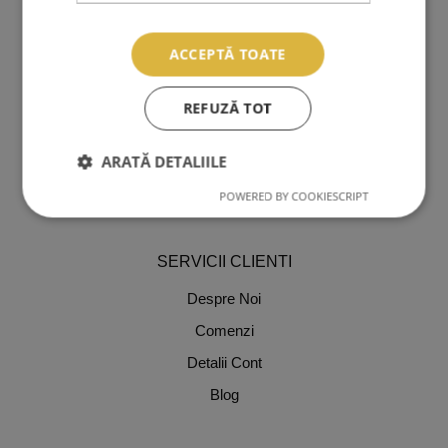
Adezivi Extensii Gene
ACCEPTĂ TOATE
Pensete Extensii Gene
Carduri Cadou
REFUZĂ TOT
Reduceri Si Promotii
Ingrijire Personala
ARATĂ DETALIILE
Stilizare Sprancene
POWERED BY COOKIESCRIPT
SERVICII CLIENTI
Despre Noi
Comenzi
Detalii Cont
Blog