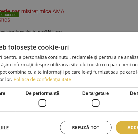
REDUCERE
a la Produse preferate
 par mica din par de mistret – AMA Luxury
Prețul
Prețul
0,00
lei
89,00
lei
TVA Inclus
eb folosește cookie-uri
inițial
curent
UGĂ ÎN COȘ
a
este:
 pentru a personaliza conținutul, reclamele și pentru a ne analiza
fost:
89,00 lei.
șim informații despre utilizarea site-ului nostru cu partenerii noș
150,00 lei.
e pot combina cu alte informații pe care le-ați furnizat sau pe care 
lor lor.
Politica de confidențialitate
are
De performanță
De targetare
De 
ICII
SERVICII CLIENTI
INFO LEGA
IILE
REFUZĂ TOT
ACC
e
Despre Noi
Termeni Si Con