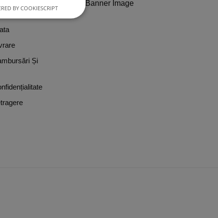
RED BY COOKIESCRIPT
?
ata
vrare
ambursări Și
nfidențialitate
tragere