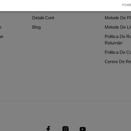
POWE
Comenzi
Cum Cumpar
Detalii Cont
Metode De Pl
e
Blog
Metode De Li
ne
Politica De R
Returnări
Politica De Co
Cerere De Re