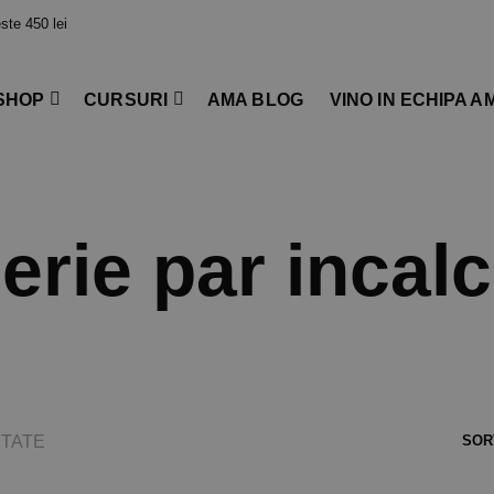
te 450 lei
SHOP
CURSURI
AMA BLOG
VINO IN ECHIPA A
erie par incalc
TATE