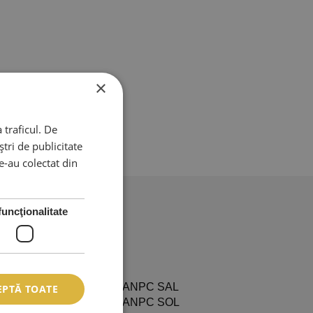
×
 traficul. De
tri de publicitate
le-au colectat din
funcţionalitate
L
EPTĂ TOATE
ditii