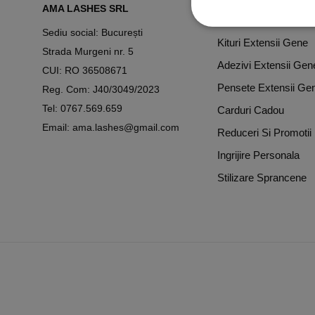
AMA LASHES SRL
Extensii Gene
Sediu social: București
Kituri Extensii Gene
Strada Murgeni nr. 5
Adezivi Extensii Gen
CUI: RO 36508671
Pensete Extensii Ge
Reg. Com: J40/3049/2023
Tel:
0767.569.659
Carduri Cadou
Email:
ama.lashes@gmail.com
Reduceri Si Promotii
Ingrijire Personala
Stilizare Sprancene