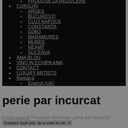
PRODUSE LA REDUCERE
CURSURI
ARGES
BUCURESTI
CLUJ NAPOCA
CONSTANTA
GORJ
MARAMURES
MURES
NEAMT
SUCEAVA
AMA BLOG
VINO IN ECHIPA AMA
CONTACT
LUXURY ARTISTS
Română
English (UK)
perie par incurcat
Prima pagină
/
Produse etichetate „perie par incurcat”