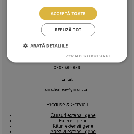
AMA LASHES SRL
ACCEPTĂ TOATE
Sediu social: București
REFUZĂ TOT
Strada Murgeni nr. 5
CUI: RO 36508671
ARATĂ DETALIILE
Reg. Com: J40/3049/2023
POWERED BY COOKIESCRIPT
Tel:
0767.569.659
Email:
ama.lashes@gmail.com
Produse & Servicii
Cursuri extensii gene
Extensii gene
Kituri extensii gene
Adezivi extensii gene