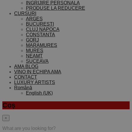
INGRIJIRE PERSONALA
PRODUSE LA REDUCERE
CURSURI
ARGES
BUCURESTI
CLUJ NAPOCA
CONSTANTA
GORJ
MARAMURES
MURES
NEAMT
SUCEAVA
AMA BLOG
VINO IN ECHIPA AMA
CONTACT
LUXURY ARTISTS
Română
English (UK)
Coș
×
What are you looking for?