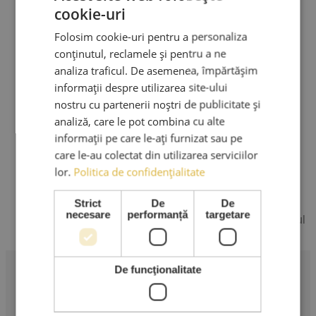
cookie-uri
Folosim cookie-uri pentru a personaliza
conținutul, reclamele și pentru a ne
analiza traficul. De asemenea, împărtășim
informații despre utilizarea site-ului
nostru cu partenerii noștri de publicitate și
analiză, care le pot combina cu alte
Adauga la Produse preferate
informații pe care le-ați furnizat sau pe
Reducere
care le-au colectat din utilizarea serviciilor
Perie par mica din par de mistret –
lor.
Politica de confidențialitate
AMA Luxury
Strict
De
De
necesare
performanță
targetare
150,00
lei
Prețul inițial a fost: 150,00 lei.
89,00
lei
Prețul
curent este: 89,00 lei.
Adaugă în coș
TVA Inclus
De funcţionalitate
Profesionalism în extensii de gene. Produse premium,
instrumente profesionale și cursuri de specialitate.