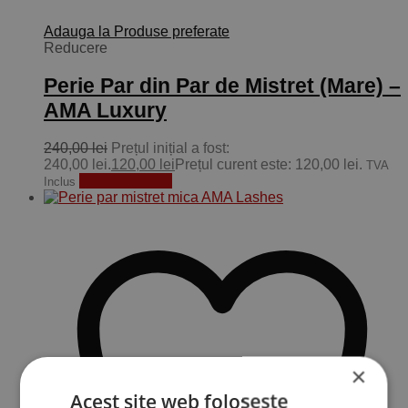
Adauga la Produse preferate
Reducere
Perie Par din Par de Mistret (Mare) –
AMA Luxury
240,00
lei
Prețul inițial a fost:
240,00 lei.
120,00
lei
Prețul curent este: 120,00 lei.
TVA
Adaugă în coș
Inclus
×
Acest site web folosește