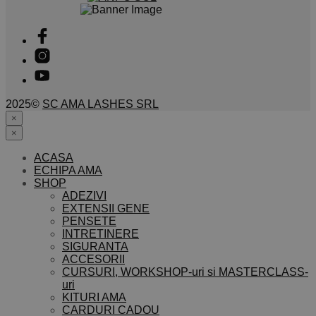
2025©
SC AMA LASHES SRL
×
×
ACASA
ECHIPA AMA
SHOP
ADEZIVI
EXTENSII GENE
PENSETE
INTRETINERE
SIGURANTA
ACCESORII
CURSURI, WORKSHOP-uri si MASTERCLASS-
uri
KITURI AMA
CARDURI CADOU