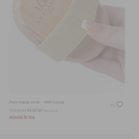
Perie masaj uscat – AMA Luxury
Prețul
Prețul
150,00
lei
99,00
lei
TVA Inclus
inițial
curent
ADAUGĂ ÎN COȘ
a
este:
fost:
99,00 lei.