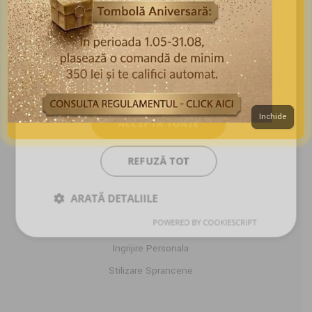
ama.lashes@gmail.com
De funcţionalitate
PRODUSE & SERVICII
Cursuri Extensii Gene
Extensii Gene
Inchide
ACCEPTĂ TOATE
Kituri Extensii Gene
Adezivi Extensii Gene
REFUZĂ TOT
Pensete Extensii Gene
ARATĂ DETALIILE
Carduri Cadou
POWERED BY COOKIESCRIPT
Reduceri Si Promotii
Ingrijire Personala
Stilizare Sprancene