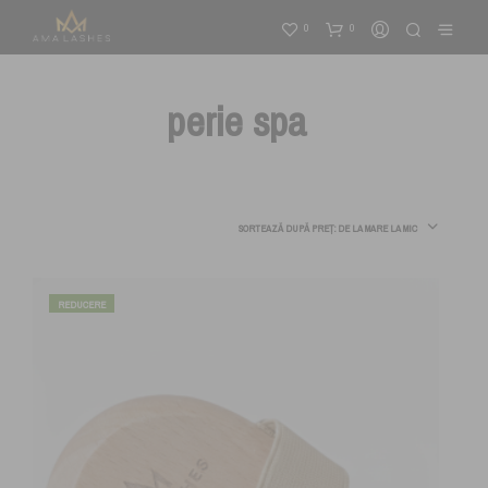
0
0
perie spa
SORTEAZĂ DUPĂ PREȚ: DE LA MARE LA MIC
REDUCERE