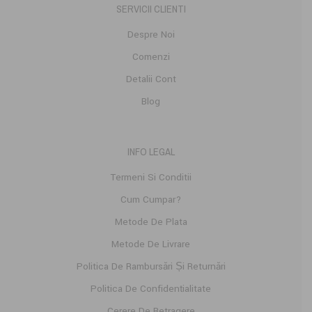
SERVICII CLIENTI
Despre Noi
Comenzi
Detalii Cont
Blog
INFO LEGAL
Termeni Si Conditii
Cum Cumpar?
Metode De Plata
Metode De Livrare
Politica De Rambursări Și Returnări
Politica De Confidențialitate
Cerere De Retragere