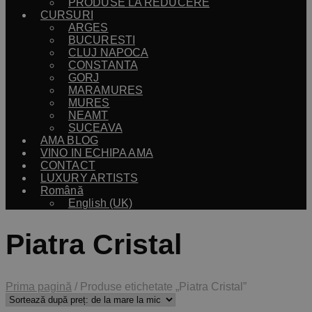
PRODUSE LA REDUCERE
CURSURI
ARGES
BUCURESTI
CLUJ NAPOCA
CONSTANTA
GORJ
MARAMURES
MURES
NEAMT
SUCEAVA
AMA BLOG
VINO IN ECHIPA AMA
CONTACT
LUXURY ARTISTS
Română
English (UK)
Piatra Cristal
Prima pagină
/
Produse etichetate „Piatra Cristal”