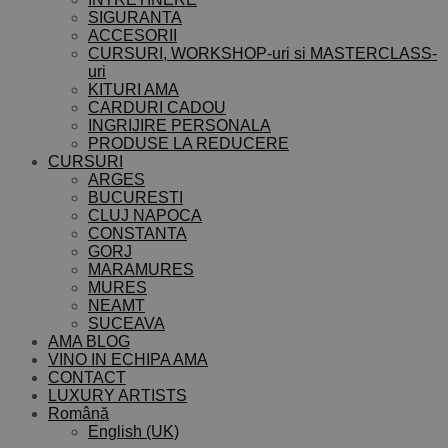
SIGURANTA
ACCESORII
CURSURI, WORKSHOP-uri si MASTERCLASS-
uri
KITURI AMA
CARDURI CADOU
INGRIJIRE PERSONALA
PRODUSE LA REDUCERE
CURSURI
ARGES
BUCURESTI
CLUJ NAPOCA
CONSTANTA
GORJ
MARAMURES
MURES
NEAMT
SUCEAVA
AMA BLOG
VINO IN ECHIPA AMA
CONTACT
LUXURY ARTISTS
Română
English (UK)