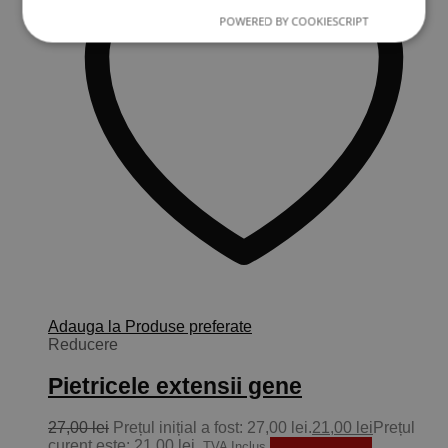
POWERED BY COOKIESCRIPT
Adauga la Produse preferate
Reducere
Pietricele extensii gene
27,00
lei
Prețul inițial a fost: 27,00 lei.
21,00
lei
Prețul
curent este: 21,00 lei.
Adaugă în coș
TVA Inclus