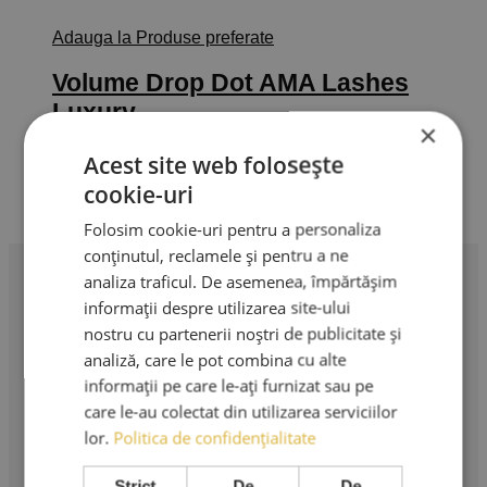
Adauga la Produse preferate
Volume Drop Dot AMA Lashes
Luxury
×
5,00
lei
–
70,00
lei
Interval de prețuri: 5,00 lei până la
Acest site web folosește
70,00 lei
Selectează opțiunile
Acest produs
TVA Inclus
cookie-uri
are mai multe variații. Opțiunile pot fi alese în pagina
produsului.
Folosim cookie-uri pentru a personaliza
conținutul, reclamele și pentru a ne
analiza traficul. De asemenea, împărtășim
Profesionalism în extensii de gene. Produse premium,
informații despre utilizarea site-ului
instrumente profesionale și cursuri de specialitate.
nostru cu partenerii noștri de publicitate și
analiză, care le pot combina cu alte
AMA LASHES SRL
informații pe care le-ați furnizat sau pe
care le-au colectat din utilizarea serviciilor
Sediu social: București
lor.
Politica de confidențialitate
Strada Murgeni nr. 5
Strict
De
De