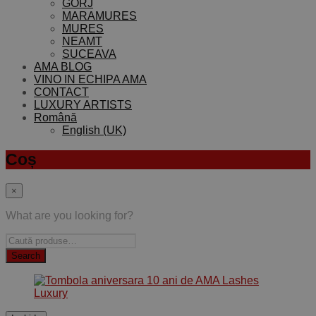
GORJ
MARAMURES
MURES
NEAMT
SUCEAVA
AMA BLOG
VINO IN ECHIPA AMA
CONTACT
LUXURY ARTISTS
Română
English (UK)
Coș
×
What are you looking for?