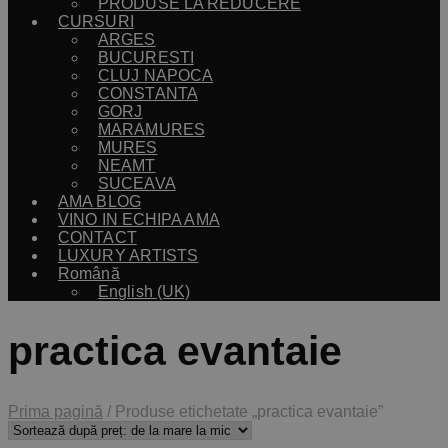
PRODUSE LA REDUCERE
CURSURI
ARGES
BUCURESTI
CLUJ NAPOCA
CONSTANTA
GORJ
MARAMURES
MURES
NEAMT
SUCEAVA
AMA BLOG
VINO IN ECHIPA AMA
CONTACT
LUXURY ARTISTS
Română
English (UK)
practica evantaie
Prima pagină
/
Produse etichetate „practica evantaie”