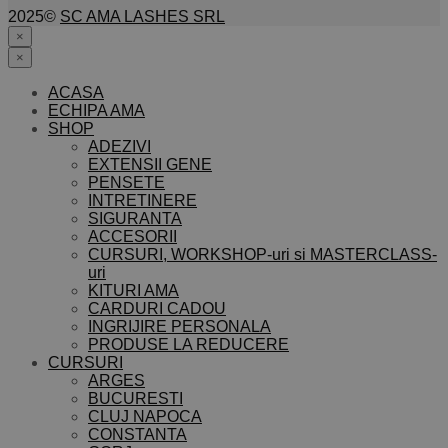
2025©
SC AMA LASHES SRL
×
×
ACASA
ECHIPA AMA
SHOP
ADEZIVI
EXTENSII GENE
PENSETE
INTRETINERE
SIGURANTA
ACCESORII
CURSURI, WORKSHOP-uri si MASTERCLASS-
uri
KITURI AMA
CARDURI CADOU
INGRIJIRE PERSONALA
PRODUSE LA REDUCERE
CURSURI
ARGES
BUCURESTI
CLUJ NAPOCA
CONSTANTA