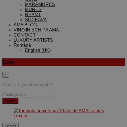
MARAMURES
MURES
NEAMT
SUCEAVA
AMA BLOG
VINO IN ECHIPA AMA
CONTACT
LUXURY ARTISTS
Română
English (UK)
Coș
×
What are you looking for?
Inchide