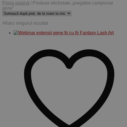
Prima pagină
/
Produse etichetate „pregatire campionat
gene”
Afișez singurul rezultat