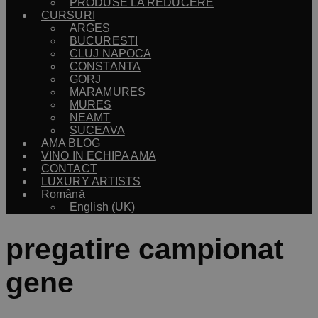
PRODUSE LA REDUCERE
CURSURI
ARGES
BUCURESTI
CLUJ NAPOCA
CONSTANTA
GORJ
MARAMURES
MURES
NEAMT
SUCEAVA
AMA BLOG
VINO IN ECHIPA AMA
CONTACT
LUXURY ARTISTS
Română
English (UK)
pregatire campionat
gene