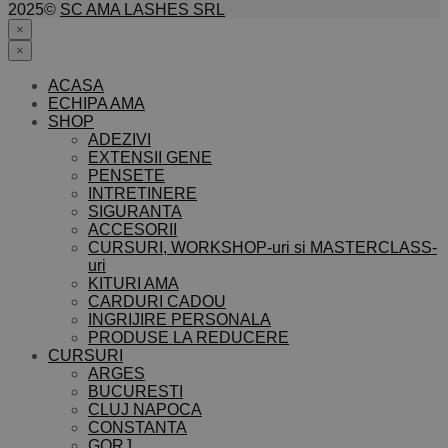
2025©
SC AMA LASHES SRL
×
×
ACASA
ECHIPA AMA
SHOP
ADEZIVI
EXTENSII GENE
PENSETE
INTRETINERE
SIGURANTA
ACCESORII
CURSURI, WORKSHOP-uri si MASTERCLASS-
uri
KITURI AMA
CARDURI CADOU
INGRIJIRE PERSONALA
PRODUSE LA REDUCERE
CURSURI
ARGES
BUCURESTI
CLUJ NAPOCA
CONSTANTA
GORJ