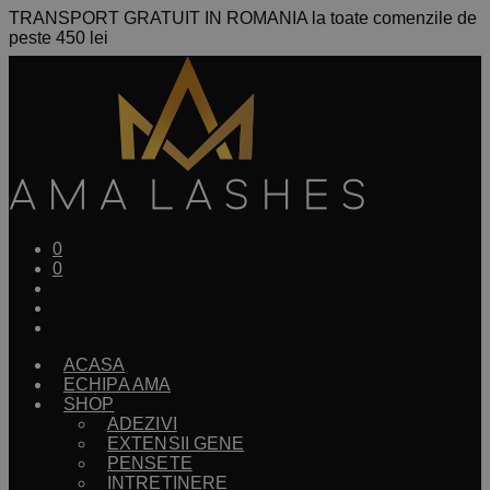
TRANSPORT GRATUIT IN ROMANIA la toate comenzile de
peste 450 lei
0
0
ACASA
ECHIPA AMA
SHOP
ADEZIVI
EXTENSII GENE
PENSETE
INTRETINERE