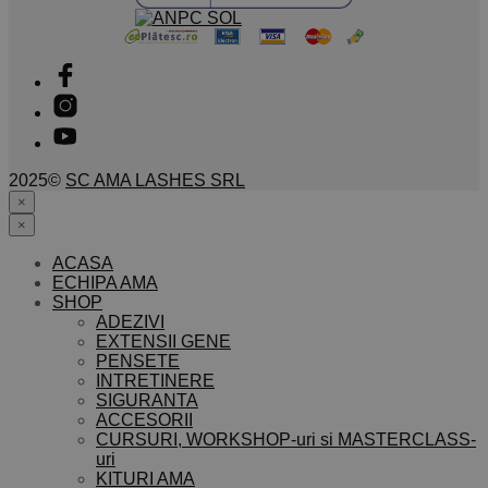
2025©
SC AMA LASHES SRL
×
×
ACASA
ECHIPA AMA
SHOP
ADEZIVI
EXTENSII GENE
PENSETE
INTRETINERE
SIGURANTA
ACCESORII
CURSURI, WORKSHOP-uri si MASTERCLASS-
uri
KITURI AMA