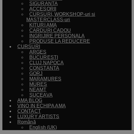
SIGURANTA
ACCESORII
CURSURI, WORKSHOP-uri si
MASTERCLASS-uri
KITURI AMA
CARDURI CADOU
INGRIJIRE PERSONALA
PRODUSE LA REDUCERE
CURSURI
ARGES
BUCURESTI
CLUJ NAPOCA
CONSTANTA
GORJ
MARAMURES
MURES
NEAMT
SUCEAVA
AMA BLOG
VINO IN ECHIPA AMA
CONTACT
LUXURY ARTISTS
Română
English (UK)