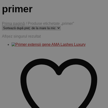
primer
Prima pagină
/
Produse etichetate „primer”
Afișez singurul rezultat