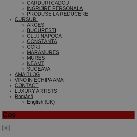
CARDURI CADOU
INGRIJIRE PERSONALA
PRODUSE LA REDUCERE
CURSURI
ARGES
BUCURESTI
CLUJ NAPOCA
CONSTANTA
GORJ
MARAMURES
MURES
NEAMT
SUCEAVA
AMA BLOG
VINO IN ECHIPA AMA
CONTACT
LUXURY ARTISTS
Română
English (UK)
Coș
×