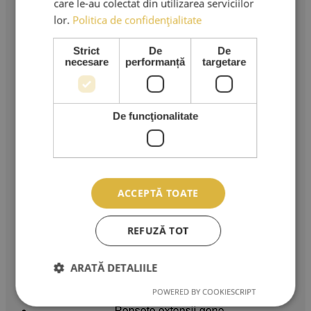
care le-au colectat din utilizarea serviciilor
AMA LASHES SRL
lor.
Politica de confidențialitate
Sediu social: București
Strict
De
De
necesare
performanță
targetare
Strada Murgeni nr. 5
CUI: RO 36508671
Reg. Com: J40/3049/2023
De funcţionalitate
Tel:
0767.569.659
Email:
ACCEPTĂ TOATE
ama.lashes@gmail.com
REFUZĂ TOT
Produse & Servicii
Cursuri extensii gene
ARATĂ DETALIILE
Extensii gene
Kituri extensii gene
POWERED BY COOKIESCRIPT
Adezivi extensii gene
Pensete extensii gene