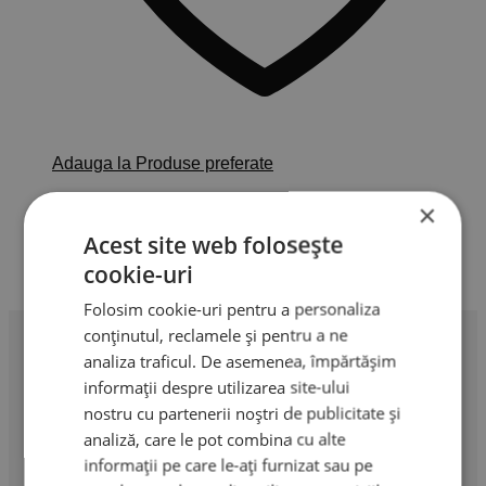
Adauga la Produse preferate
Primer extensii gene by AMA
×
Lashes
Acest site web folosește
cookie-uri
55,00
lei
Adaugă în coș
TVA Inclus
Folosim cookie-uri pentru a personaliza
conținutul, reclamele și pentru a ne
analiza traficul. De asemenea, împărtășim
informații despre utilizarea site-ului
nostru cu partenerii noștri de publicitate și
Profesionalism în extensii de gene. Produse premium,
analiză, care le pot combina cu alte
instrumente profesionale și cursuri de specialitate.
informații pe care le-ați furnizat sau pe