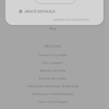
Despre Noi
ARATĂ DETALIILE
Comenzi
POWERED BY COOKIESCRIPT
Detalii Cont
Blog
INFO LEGAL
Termeni Si Conditii
Cum Cumpar?
Metode De Plata
Metode De Livrare
Politica De Rambursări Și Returnări
Politica De Confidențialitate
Cerere De Retragere