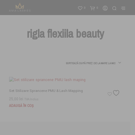
0
0
rigla flexiila beauty
SORTEAZĂ DUPĂ PREȚ: DE LA MARE LA MIC
Set Stilizare Sprancene PMU & Lash Mapping
25,00
lei
TVA Inclus
ADAUGĂ ÎN COȘ