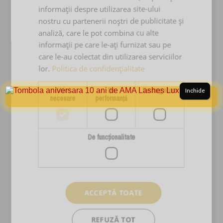
informații despre utilizarea site-ului
nostru cu partenerii noștri de publicitate și
PRODUSE & SERVICII
analiză, care le pot combina cu alte
informații pe care le-ați furnizat sau pe
Cursuri Extensii Gene
care le-au colectat din utilizarea serviciilor
Extensii Gene
lor.
Politica de confidențialitate
Kituri Extensii Gene
Strict
De
De targetare
Inchide
necesare
performanță
Adezivi Extensii Gene
Pensete Extensii Gene
Carduri Cadou
De funcţionalitate
Reduceri Si Promotii
Ingrijire Personala
Stilizare Sprancene
ACCEPTĂ TOATE
SERVICII CLIENTI
REFUZĂ TOT