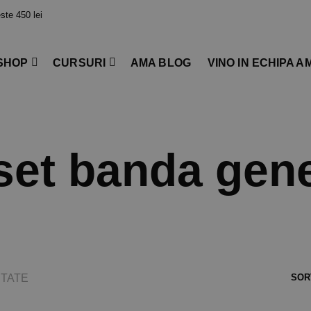
te 450 lei
SHOP
CURSURI
AMA BLOG
VINO IN ECHIPA A
set banda gen
TATE