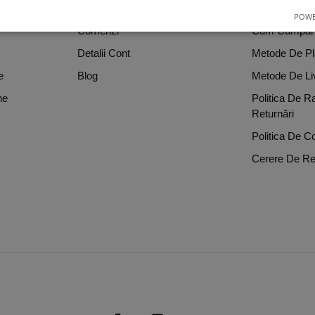
e
Despre Noi
Termeni Si Con
POWE
Comenzi
Cum Cumpar
Detalii Cont
Metode De Pl
e
Blog
Metode De Li
ne
Politica De R
Returnări
Politica De Co
Cerere De Re