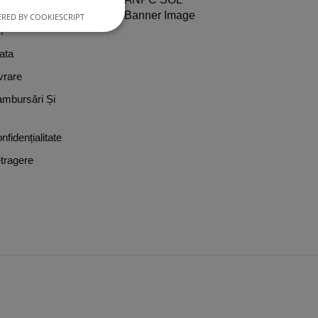
ditii
RED BY COOKIESCRIPT
?
ata
vrare
ambursări Și
nfidențialitate
tragere