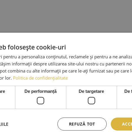
eb folosește cookie-uri
 pentru a personaliza conținutul, reclamele și pentru a ne analiza
șim informații despre utilizarea site-ului nostru cu partenerii noș
e pot combina cu alte informații pe care le-ați furnizat sau pe care 
lor lor.
Politica de confidențialitate
are
De performanță
De targetare
De 
IILE
REFUZĂ TOT
ACC
ICII
SERVICII CLIENTI
INFO LEGA