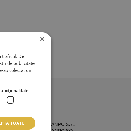
×
 traficul. De
tri de publicitate
le-au colectat din
funcţionalitate
EPTĂ TOATE
L