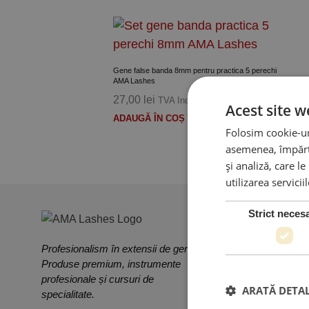
Adauga la Produse preferate
Gene false banda 8mm pentru practica 5 perechi
AMA Lashes
27,00
lei
TVA Inclus
Acest site w
ADAUGĂ ÎN COȘ
Folosim cookie-uri
asemenea, împărtă
și analiză, care l
utilizarea servicii
Strict neces
Profesionalism în extensii de gene.
Produse premium, instrumente
profesionale și cursuri de
ARATĂ DETAL
PRODUSE & SERV
specialitate.