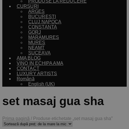
PRODUSE LA REDUCERE
CURSURI
ARGES
BUCURESTI
CLUJ NAPOCA
CONSTANTA
GORJ
MARAMURES
MURES
NEAMT
SUCEAVA
AMA BLOG
VINO IN ECHIPA AMA
CONTACT
LUXURY ARTISTS
Română
English (UK)
set masaj gua sha
Prima pagină
/
Produse etichetate „set masaj gua sha”