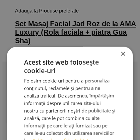
Adauga la Produse preferate
Set Masaj Facial Jad Roz de la AMA
Luxury (Rola faciala + piatra Gua
Sha)
×
130,00
lei
Adaugă în coș
TVA Inclus
Acest site web folosește
cookie-uri
Folosim cookie-uri pentru a personaliza
conținutul, reclamele și pentru a ne
analiza traficul. De asemenea, împărtășim
Profesionalism în extensii de gene. Produse premium,
informații despre utilizarea site-ului
instrumente profesionale și cursuri de specialitate.
nostru cu partenerii noștri de publicitate și
analiză, care le pot combina cu alte
AMA LASHES SRL
informații pe care le-ați furnizat sau pe
Sediu social: București
care le-au colectat din utilizarea serviciilor