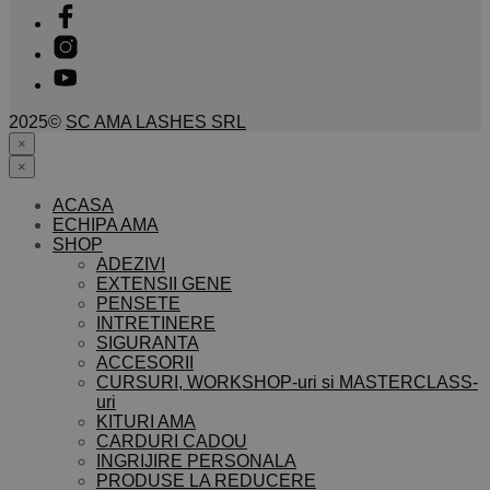
2025©
SC AMA LASHES SRL
×
×
ACASA
ECHIPA AMA
SHOP
ADEZIVI
EXTENSII GENE
PENSETE
INTRETINERE
SIGURANTA
ACCESORII
CURSURI, WORKSHOP-uri si MASTERCLASS-
uri
KITURI AMA
CARDURI CADOU
INGRIJIRE PERSONALA
PRODUSE LA REDUCERE