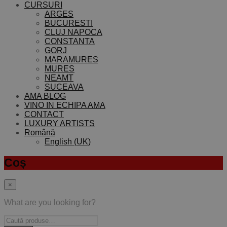
CURSURI
ARGES
BUCURESTI
CLUJ NAPOCA
CONSTANTA
GORJ
MARAMURES
MURES
NEAMT
SUCEAVA
AMA BLOG
VINO IN ECHIPA AMA
CONTACT
LUXURY ARTISTS
Română
English (UK)
Coș
×
What are you looking for?