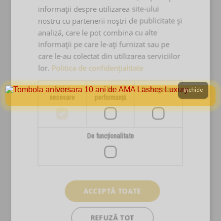
informații despre utilizarea site-ului
nostru cu partenerii noștri de publicitate și
PRODUSE & SERVICII
analiză, care le pot combina cu alte
informații pe care le-ați furnizat sau pe
Cursuri Extensii Gene
care le-au colectat din utilizarea serviciilor
Extensii Gene
lor.
Politica de confidențialitate
Kituri Extensii Gene
Strict
De
De targetare
Inchide
necesare
performanță
Adezivi Extensii Gene
Pensete Extensii Gene
Carduri Cadou
De funcţionalitate
Reduceri Si Promotii
Ingrijire Personala
Stilizare Sprancene
ACCEPTĂ TOATE
SERVICII CLIENTI
REFUZĂ TOT