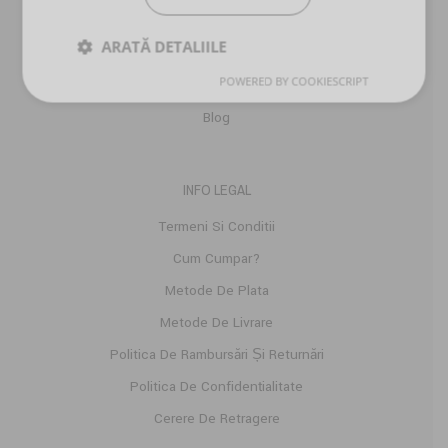
Despre Noi
ARATĂ DETALIILE
Comenzi
POWERED BY COOKIESCRIPT
Detalii Cont
Blog
INFO LEGAL
Termeni Si Conditii
Cum Cumpar?
Metode De Plata
Metode De Livrare
Politica De Rambursări Și Returnări
Politica De Confidențialitate
Cerere De Retragere