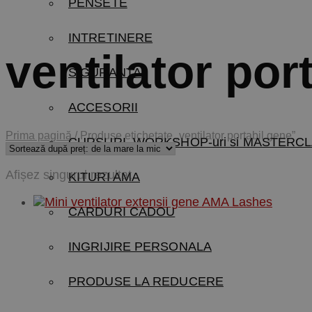
PENSETE
INTRETINERE
ventilator por
SIGURANTA
ACCESORII
Prima pagină
/
Produse etichetate „ventilator portabil gene”
CURSURI, WORKSHOP-uri si MASTERCL
Afișez singurul rezultat
KITURI AMA
CARDURI CADOU
INGRIJIRE PERSONALA
PRODUSE LA REDUCERE