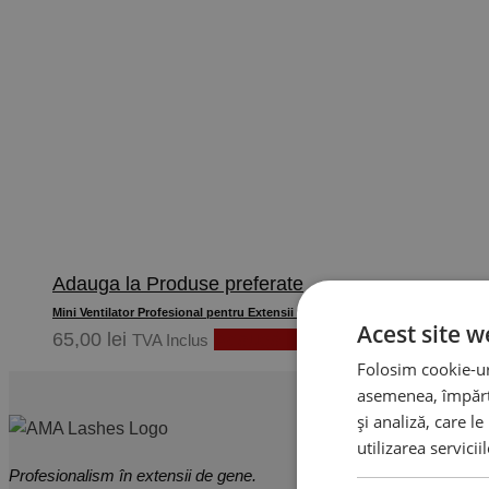
Adauga la Produse preferate
Mini Ventilator Profesional pentru Extensii Gene
Acest site w
65,00
lei
Adaugă în coș
TVA Inclus
Folosim cookie-uri
asemenea, împărtă
și analiză, care l
utilizarea servicii
Profesionalism în extensii de gene.