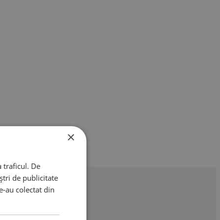
×
 traficul. De
tri de publicitate
le-au colectat din