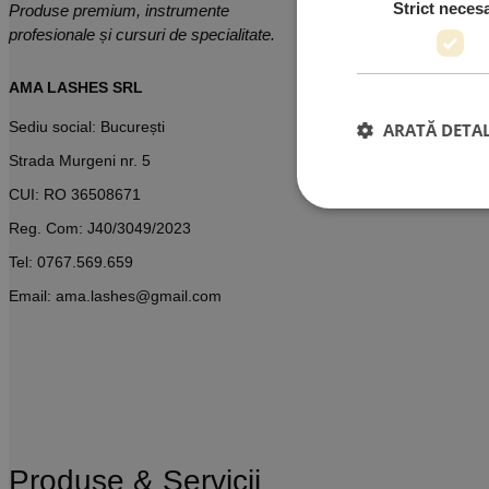
Strict neces
Produse premium, instrumente
profesionale și cursuri de specialitate.
AMA LASHES SRL
Sediu social: București
ARATĂ DETAL
Strada Murgeni nr. 5
CUI: RO 36508671
Reg. Com: J40/3049/2023
Tel:
0767.569.659
Email:
ama.lashes@gmail.com
Produse & Servicii