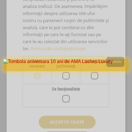
Email:
analiza traficul. De asemenea, împărtășim
ama.lashes@gmail.com
informații despre utilizarea site-ului
nostru cu partenerii noștri de publicitate și
analiză, care le pot combina cu alte
informații pe care le-ați furnizat sau pe
PRODUSE & SERVICII
care le-au colectat din utilizarea serviciilor
Cursuri Extensii Gene
lor.
Politica de confidențialitate
Extensii Gene
Strict
De
De targetare
Inchide
necesare
performanță
Kituri Extensii Gene
Adezivi Extensii Gene
Pensete Extensii Gene
De funcţionalitate
Carduri Cadou
Reduceri Si Promotii
Ingrijire Personala
ACCEPTĂ TOATE
Stilizare Sprancene