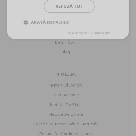
REFUZĂ TOT
SERVICII CLIENTI
ARATĂ DETALIILE
Despre Noi
Comenzi
POWERED BY COOKIESCRIPT
Detalii Cont
Blog
INFO LEGAL
Termeni Si Conditii
Cum Cumpar?
Metode De Plata
Metode De Livrare
Politica De Rambursări Și Returnări
Politica De Confidențialitate