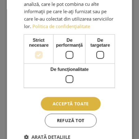
PRODUSE & SERVICII
analiză, care le pot combina cu alte
informații pe care le-ați furnizat sau pe
Cursuri Extensii Gene
care le-au colectat din utilizarea serviciilor
Extensii Gene
lor.
Politica de confidențialitate
Kituri Extensii Gene
Strict
De
De
Adezivi Extensii Gene
necesare
performanță
targetare
Pensete Extensii Gene
Carduri Cadou
De funcţionalitate
Reduceri Si Promotii
Ingrijire Personala
Stilizare Sprancene
ACCEPTĂ TOATE
SERVICII CLIENTI
REFUZĂ TOT
Despre Noi
ARATĂ DETALIILE
Comenzi