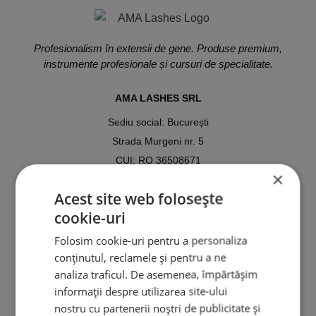
Profesionalism în extensii de gene. Produse premium,
instrumente profesionale și cursuri de specialitate.
AMA LASHES SRL
Sediu social: București
Strada Murgeni nr. 5
CUI: RO 36508671
×
Reg. Com: J40/3049/2023
Acest site web folosește
Tel:
cookie-uri
0767.569.659
Folosim cookie-uri pentru a personaliza
Email:
conținutul, reclamele și pentru a ne
ama.lashes@gmail.com
analiza traficul. De asemenea, împărtășim
informații despre utilizarea site-ului
nostru cu partenerii noștri de publicitate și