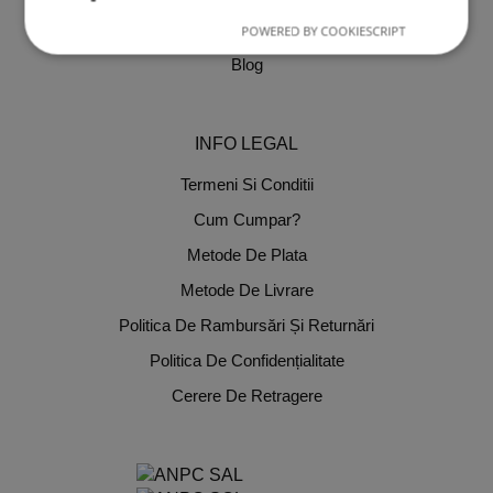
Detalii Cont
POWERED BY COOKIESCRIPT
Blog
INFO LEGAL
Termeni Si Conditii
Cum Cumpar?
Metode De Plata
Metode De Livrare
Politica De Rambursări Și Returnări
Politica De Confidențialitate
Cerere De Retragere