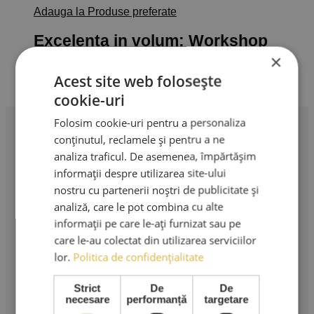
Adauga la Produse preferate
Excelenta in volum: Workshop
ONLine Evantaiul Ideal
×
Acest site web folosește
500,00
lei
Adaugă în coș
TVA Inclus
cookie-uri
Folosim cookie-uri pentru a personaliza
conținutul, reclamele și pentru a ne
Profesionalism în extensii de gene. Produse premium,
analiza traficul. De asemenea, împărtășim
instrumente profesionale și cursuri de specialitate.
informații despre utilizarea site-ului
nostru cu partenerii noștri de publicitate și
AMA LASHES SRL
analiză, care le pot combina cu alte
Sediu social: București
informații pe care le-ați furnizat sau pe
care le-au colectat din utilizarea serviciilor
Strada Murgeni nr. 5
lor.
Politica de confidențialitate
CUI: RO 36508671
Reg. Com: J40/3049/2023
Strict
De
De
necesare
performanță
targetare
Tel: