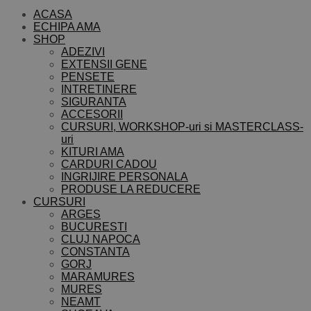
ACASA
ECHIPA AMA
SHOP
ADEZIVI
EXTENSII GENE
PENSETE
INTRETINERE
SIGURANTA
ACCESORII
CURSURI, WORKSHOP-uri si MASTERCLASS-
uri
KITURI AMA
CARDURI CADOU
INGRIJIRE PERSONALA
PRODUSE LA REDUCERE
CURSURI
ARGES
BUCURESTI
CLUJ NAPOCA
CONSTANTA
GORJ
MARAMURES
MURES
NEAMT