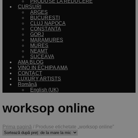
PRODUSE LA REDUCERE
CURSURI
ARGES
BUCURESTI
CLUJ NAPOCA
CONSTANTA
GORJ
MARAMURES
MURES
NEAMT
SUCEAVA
AMA BLOG
VINO IN ECHIPA AMA
CONTACT
LUXURY ARTISTS
Română
English (UK)
worksop online
Prima pagină
/
Produse etichetate „worksop online”