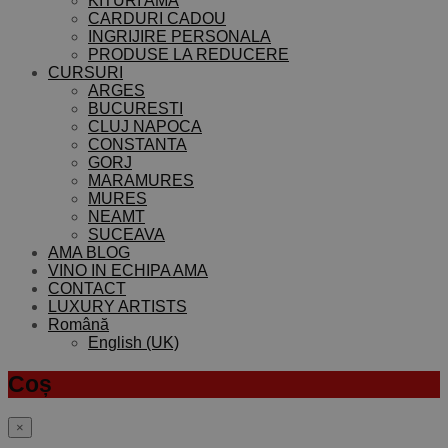
KITURI AMA
CARDURI CADOU
INGRIJIRE PERSONALA
PRODUSE LA REDUCERE
CURSURI
ARGES
BUCURESTI
CLUJ NAPOCA
CONSTANTA
GORJ
MARAMURES
MURES
NEAMT
SUCEAVA
AMA BLOG
VINO IN ECHIPA AMA
CONTACT
LUXURY ARTISTS
Română
English (UK)
Coș
×