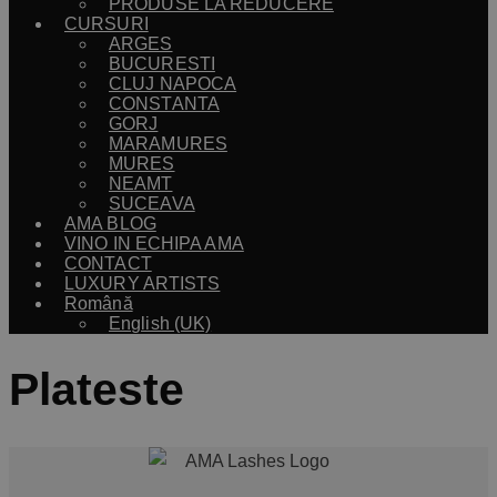
PRODUSE LA REDUCERE
CURSURI
ARGES
BUCURESTI
CLUJ NAPOCA
CONSTANTA
GORJ
MARAMURES
MURES
NEAMT
SUCEAVA
AMA BLOG
VINO IN ECHIPA AMA
CONTACT
LUXURY ARTISTS
Română
English (UK)
Plateste