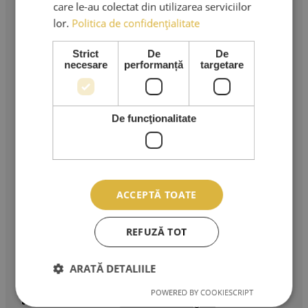
Extensii gene
care le-au colectat din utilizarea serviciilor
Kituri extensii gene
lor.
Politica de confidențialitate
Adezivi extensii gene
Pensete extensii gene
Carduri Cadou
Strict
De
De
necesare
performanță
targetare
Reduceri si Promotii
Ingrijire Personala
Stilizare sprancene
Servicii clienti
De funcţionalitate
Despre noi
Comenzi
Detalii cont
Blog
ACCEPTĂ TOATE
Info legal
Termeni si Conditii
REFUZĂ TOT
Cum cumpar?
Metode de plata
Metode de Livrare
ARATĂ DETALIILE
Politica de Rambursări și Returnări
Politica de confidențialitate
POWERED BY COOKIESCRIPT
Cerere de retragere