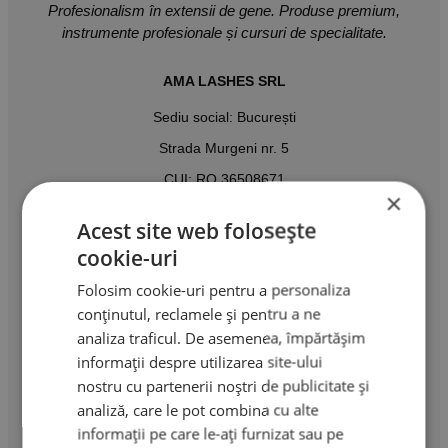
Profesionalism în extensii de gene. Produse premium,
instrumente profesionale și cursuri de specialitate.
AMA LASHES SRL
Sediu social: București
Strada Murgeni nr. 5
CUI: RO 36508671
×
Reg. Com: J40/3049/2023
Acest site web folosește
Tel:
cookie-uri
0767.569.659
Folosim cookie-uri pentru a personaliza
conținutul, reclamele și pentru a ne
Email:
analiza traficul. De asemenea, împărtășim
ama.lashes@gmail.com
informații despre utilizarea site-ului
nostru cu partenerii noștri de publicitate și
Produse & Servicii
analiză, care le pot combina cu alte
informații pe care le-ați furnizat sau pe
Cursuri extensii gene