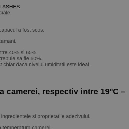
 LASHES
ciale
capacul a fost scos.
ptamani.
între 40% si 65%.
 trebuie sa fie 60%.
chiar daca nivelul umiditatii este ideal.
 camerei, respectiv intre 19°C –
ngredientele si proprietatile adezivului.
 la temperatura camerei.