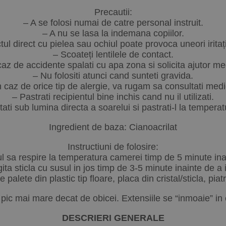
Precautii:
– A se folosi numai de catre personal instruit.
– A nu se lasa la indemana copiilor.
ul direct cu pielea sau ochiul poate provoca uneori iritaț
– Scoateți lentilele de contact.
caz de accidente spalati cu apa zona si solicita ajutor me
– Nu folositi atunci cand sunteti gravida.
n caz de orice tip de alergie, va rugam sa consultati medi
– Pastrati recipientul bine inchis cand nu il utilizati.
ati sub lumina directa a soarelui si pastrati-l la tempera
Ingredient de baza: Cianoacrilat
Instructiuni de folosire:
l sa respire la temperatura camerei timp de 5 minute inai
ita sticla cu susul in jos timp de 3-5 minute inainte de a il
palete din plastic tip floare, placa din cristal/sticla, pia
pic mai mare decat de obicei. Extensiile se “inmoaie” in c
DESCRIERI GENERALE