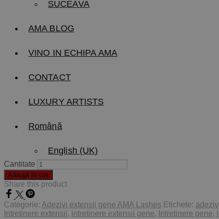
SUCEAVA
AMA BLOG
VINO IN ECHIPA AMA
CONTACT
LUXURY ARTISTS
Română
English (UK)
Cantitate
Adaugă în coș
Share this product
Categorie:
Adezivi extensii gene AMA Lashes
Etichete:
adeziv
Intretinere extensii
,
intretinere extensii gene
,
Intretinere gene
,