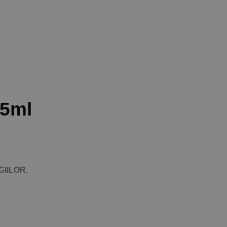
 5ml
IILOR.