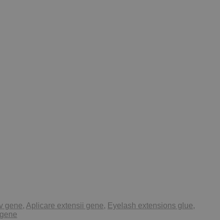
v gene
,
Aplicare extensii gene
,
Eyelash extensions glue
,
 gene