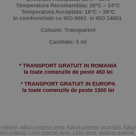
Temperatura Recomandata: 20°C – 24°C
Temperatura Acceptata: 18°C – 26°C
In comformitate cu ISO 9001 si ISO 14001
Culoare: Transparent
Cantitate: 5 ml
* TRANSPORT GRATUIT IN ROMANIA
la toate comenzile de peste 450 lei
* TRANSPORT GRATUIT IN EUROPA
la toate comenzile de peste 1500 lei
 extensii
,
adeziv extensii gene
,
Adeziv extensii gene bun
,
Adezi
lipici extensii
,
Lipici extensii gene
,
Lipici gene
,
produse extensii