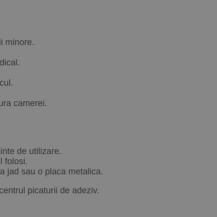
ii minore.
dical.
cul.
tura camerei.
nte de utilizare.
 folosi.
tra jad sau o placa metalica.
entrul picaturii de adeziv.