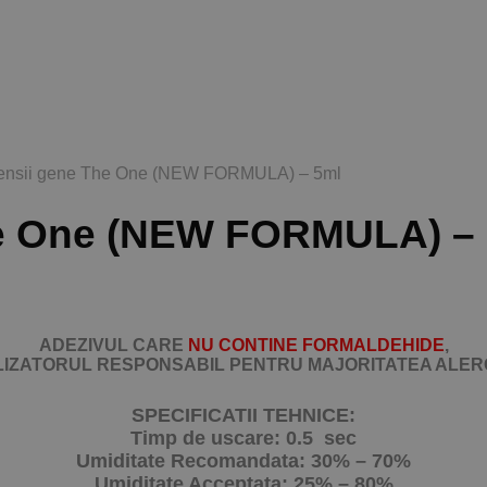
tensii gene The One (NEW FORMULA) – 5ml
he One (NEW FORMULA) –
ADEZIVUL CARE
NU CONTINE FORMALDEHIDE
,
LIZATORUL RESPONSABIL PENTRU MAJORITATEA ALERG
SPECIFICATII TEHNICE:
Timp de uscare: 0.5 sec
Umiditate Recomandata: 30% – 70%
Umiditate Acceptata: 25% – 80%