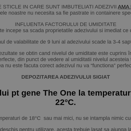
 STICLE IN CARE SUNT IMBUTELIATI ADEZIVII
AMA
lele noastre nu necesita sa fie pastrate in containere spe
INFLUENTA FACTORULUI DE UMIDITATE
te incepe sa scada proprietatile adezivului si imediat ce 
l de valabilitate de 9 luni al adezivului scade la 3-4 sa
zultate se obtin cand nivelul de umiditate este cuprins 
rfecte, din punct de vedere al umiditatii nivelul acesteia
nu este facuta corect adezivul nu va “functiona” perfect 
DEPOZITAREA ADEZIVULUI SIGIAT
 pt gene The One la temperatura
22°C.
emperaturi de 18°C sau mai mici, nu se intampla nimic cu i
 deschis pentru utilizare, acesta trebuie lasat sa ajunga