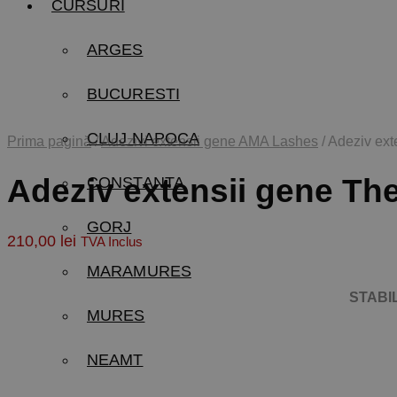
CURSURI
ARGES
BUCURESTI
CLUJ NAPOCA
Prima pagină
/
Adezivi extensii gene AMA Lashes
/
Adeziv ex
Adeziv extensii gene T
CONSTANTA
GORJ
210,00
lei
TVA Inclus
MARAMURES
STABI
MURES
NEAMT