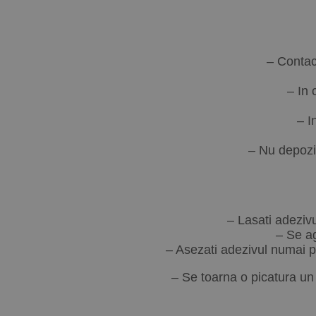
– Contact
– In 
– I
– Nu depozit
– Lasati adezivu
– Se ag
– Asezati adezivul numai pe 
– Se toarna o picatura un 