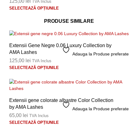
125,00
lei
TVA Inclus
pot
Aces
SELECTEAZĂ OPȚIUNILE
fi
prod
ales
are
PRODUSE SIMILARE
în
mai
pagi
mult
prod
variaț
Extensii Gene Negre 0.06 Luxury Collection by
Opți
AMA Lashes
pot
Adauga la Produse preferate
fi
125,00
lei
TVA Inclus
ales
Aces
SELECTEAZĂ OPȚIUNILE
în
prod
pagi
are
prod
mai
mult
variaț
Extensii gene colorate albastre Color Collection
Opți
by AMA Lashes
Adauga la Produse preferate
pot
65,00
lei
TVA Inclus
fi
Aces
SELECTEAZĂ OPȚIUNILE
ales
prod
în
are