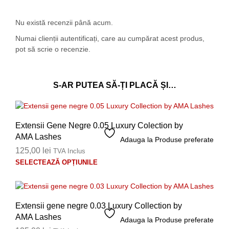
Nu există recenzii până acum.
Numai clienții autentificați, care au cumpărat acest produs,
pot să scrie o recenzie.
S-AR PUTEA SĂ-ȚI PLACĂ ȘI…
Extensii Gene Negre 0.05 Luxury Colection by
AMA Lashes
Adauga la Produse preferate
125,00
lei
TVA Inclus
Aces
SELECTEAZĂ OPȚIUNILE
prod
are
mai
mult
Extensii gene negre 0.03 Luxury Collection by
variaț
AMA Lashes
Adauga la Produse preferate
Opți