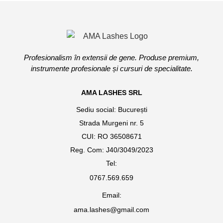
pagi
mai
prod
mult
variaț
Opți
pot
Profesionalism în extensii de gene. Produse premium,
fi
instrumente profesionale și cursuri de specialitate.
ales
în
pagi
AMA LASHES SRL
prod
Sediu social: București
Strada Murgeni nr. 5
CUI: RO 36508671
Reg. Com: J40/3049/2023
Tel:
0767.569.659
Email:
ama.lashes@gmail.com