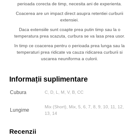
perioada corecta de timp, necesita ani de experienta.
Coacerea are un impact direct asupra retentiei curburii
extensiei.
Daca extensiile sunt coapte prea putin timp sau la o
temperatura prea scazuta, curbura se va lasa prea usor.
In timp ce coacerea pentru o perioada prea lunga sau la
temperaturi prea ridicate va cauza ridicarea curburii si
uscarea neuniforma a culorii.
Informații suplimentare
Cubura
C, D, L, M, V, B, CC
Mix (Short), Mix, 5, 6, 7, 8, 9, 10, 11, 12,
Lungime
13, 14
Recenzii