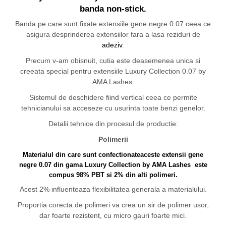
banda non-stick.
Banda pe care sunt fixate extensiile gene negre 0.07 ceea ce
asigura desprinderea extensiilor fara a lasa reziduri de
adeziv
.
Precum v-am obisnuit, cutia este deasemenea unica si
creeata special pentru extensiile Luxury Collection 0.07 by
AMA Lashes.
Sistemul de deschidere fiind vertical ceea ce permite
tehnicianului sa acceseze cu usurinta toate benzi genelor.
Detalii tehnice din procesul de productie:
Polimerii
Materialul din care sunt confectionateaceste extensii gene
negre 0.07 din gama Luxury Collection by
AMA Lashes
este
compus 98% PBT si 2% din alti polimeri.
Acest 2% influenteaza flexibilitatea generala a materialului.
Proportia corecta de polimeri va crea un sir de polimer usor,
dar foarte rezistent, cu micro gauri foarte mici.