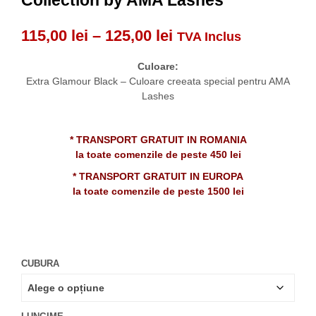
Collection by AMA Lashes
Interval
115,00
lei
–
125,00
lei
TVA Inclus
de
Culoare:
prețuri:
Extra Glamour Black – Culoare creeata special pentru AMA
Lashes
115,00 lei
până
* TRANSPORT GRATUIT IN ROMANIA
la
la toate comenzile de peste 450 lei
125,00 lei
* TRANSPORT GRATUIT IN EUROPA
la toate comenzile de peste 1500 lei
CUBURA