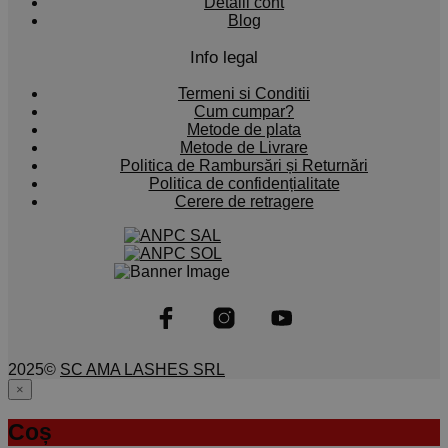
Detalii cont
Blog
Info legal
Termeni si Conditii
Cum cumpar?
Metode de plata
Metode de Livrare
Politica de Rambursări și Returnări
Politica de confidențialitate
Cerere de retragere
2025©
SC AMA LASHES SRL
×
ACASA
Coș
ECHIPA AMA