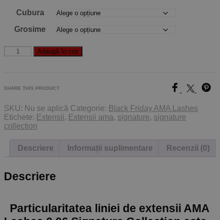
Cubura
Grosime
Cantitate
Adaugă în coș
SHARE THIS PRODUCT
SKU:
Nu se aplică
Categorie:
Black Friday AMA Lashes
Etichete:
Extensii
,
Extensii ama
,
signature
,
signature
collection
Descriere
Informații suplimentare
Recenzii (0)
Descriere
Particularitatea liniei de extensii AMA