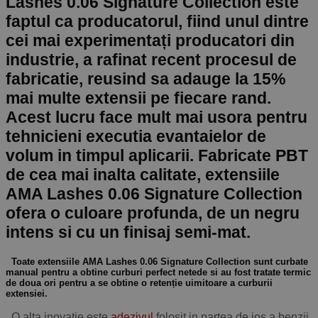
Lashes 0.06 Signature Collection este
faptul ca producatorul, fiind unul dintre
cei mai experimentați producatori din
industrie, a rafinat recent procesul de
fabricatie, reusind sa adauge la 15%
mai multe extensii pe fiecare rand.
Acest lucru face mult mai usora pentru
tehnicieni executia evantaielor de
volum in timpul aplicarii. Fabricate PBT
de cea mai inalta calitate, extensiile
AMA Lashes 0.06 Signature Collection
ofera o culoare profunda, de un negru
intens si cu un finisaj semi-mat.
Toate extensiile AMA Lashes 0.06 Signature Collection sunt curbate
manual pentru a obtine curburi perfect netede si au fost tratate termic
de doua ori pentru a se obtine o retenție uimitoare a curburii
extensiei.
O alta inovatie este
adezivul
folosit in partea de jos a benzii,