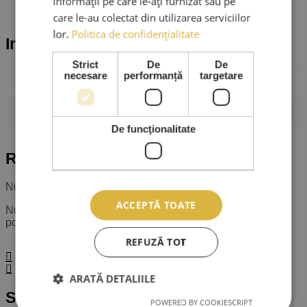
informații pe care le-ați furnizat sau pe
care le-au colectat din utilizarea serviciilor
lor.
Politica de confidențialitate
Informații suplimentare
Strict
De
De
necesare
performanță
targetare
Cubura
C, D
Grosime
Mix, 6, 7, 8, 9, 10, 12, 13
De funcţionalitate
Recenzii
Nu există recenzii până acum.
ACCEPTĂ TOATE
Numai clienții autentificați, care au cumpărat acest produs,
pot să scrie o recenzie.
REFUZĂ TOT
ARATĂ DETALIILE
S-ar putea să-ți placă și…
POWERED BY COOKIESCRIPT