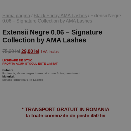
Prima pagină
/
Black Friday AMA Lashes
/
Extensii Negre
0.06 – Signature Collection by AMA Lashes
Extensii Negre 0.06 – Signature
Collection by AMA Lashes
Prețul
Prețul
75,00
lei
29,00
lei
TVA Inclus
inițial
curent
LICHIDARE DE STOC
a
este:
PROFITA ACUM STOCUL ESTE LIMITAT
fost:
29,00 lei.
–
Culoare:
75,00 lei.
Profunda, de un negru intens si cu un finisaj semi-mat.
Material:
Matase sintetica/Silk Lashes
* TRANSPORT GRATUIT IN ROMANIA
la toate comenzile de peste 450 lei