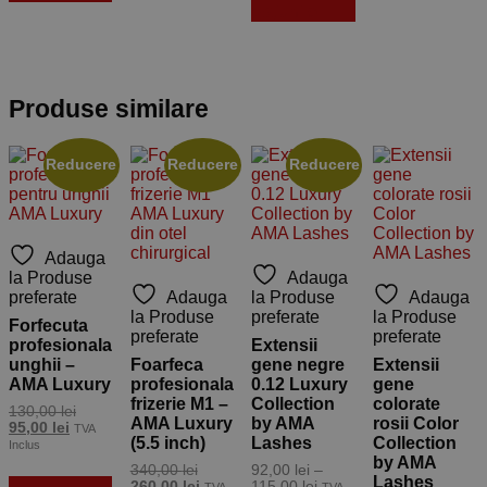
opțiunile
mai
are
în
multe
mai
pagina
variații.
multe
produsului.
Opțiunile
variații.
pot
Opțiunile
Produse similare
fi
pot
alese
fi
în
alese
Reducere
Reducere
Reducere
pagina
în
produsului.
pagina
produsului.
Adauga
la Produse
Adauga
preferate
Adauga
la Produse
Adauga
la Produse
preferate
la Produse
Forfecuta
preferate
preferate
profesionala
Extensii
unghii –
Foarfeca
gene negre
Extensii
AMA Luxury
profesionala
0.12 Luxury
gene
frizerie M1 –
Collection
colorate
Prețul
130,00
lei
AMA Luxury
by AMA
rosii Color
Prețul
inițial
95,00
lei
TVA
(5.5 inch)
Lashes
Collection
curent
a
Inclus
este:
fost:
by AMA
Prețul
340,00
lei
92,00
lei
–
95,00 lei.
130,00 lei.
Lashes
Adaugă în
inițial
Prețul
Interval
260,00
lei
115,00
lei
TVA
TVA