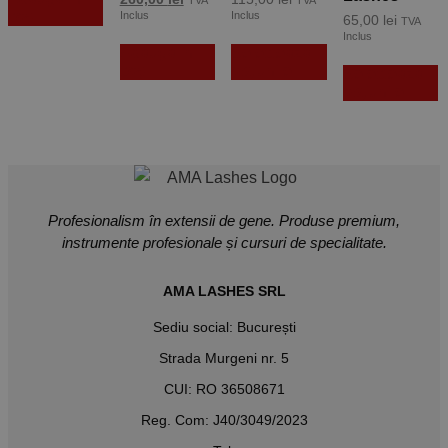
a
curent
de
coș
Inclus
Inclus
65,00
lei
TVA
fost:
este:
prețuri:
Acest
Inclus
340,00 lei.
260,00 lei.
92,00 lei
Adaugă în
Selectează
produs
A
până
coș
opțiunile
are
Selectează
la
p
115,00 lei
mai
opțiunile
a
multe
m
variații.
m
Opțiunile
v
pot
O
fi
p
alese
fi
în
a
Profesionalism în extensii de gene. Produse premium,
pagina
î
instrumente profesionale și cursuri de specialitate.
produsului.
p
p
AMA LASHES SRL
Sediu social: București
Strada Murgeni nr. 5
CUI: RO 36508671
Reg. Com: J40/3049/2023