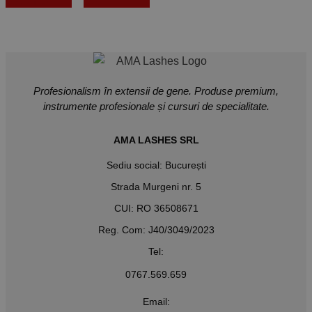
opțiunile
coș
are
mai
multe
variații.
Opțiunile
pot
fi
alese
Profesionalism în extensii de gene. Produse premium,
în
instrumente profesionale și cursuri de specialitate.
pagina
produsului.
AMA LASHES SRL
Sediu social: București
Strada Murgeni nr. 5
CUI: RO 36508671
Reg. Com: J40/3049/2023
Tel:
0767.569.659
Email: