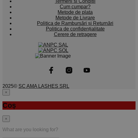
Termeni si Conditii
Cum cumpar?
Metode de plata
Metode de Livrare
Politica de Rambursări și Returnări
Politica de confidențialitate
Cerere de retragere
2025©
SC AMA LASHES SRL
×
ACASA
Coș
ECHIPA AMA
SHOP
×
ADEZIVI
EXTENSII GENE
What are you looking for?
PENSETE
INTRETINERE