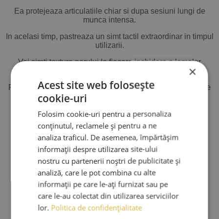
Ea protejeaza articulatiile chiar si dupa sesiuni lungi de
munca intensa.
In acelasi timp, pastreaza un simt tactil extraordinar in timpul
utilizarii.
Vei simti textura parului la fiecare inchidere a lamelor
×
ascutite.
Acest site web folosește
Poti alege sa cumperi foarfeca individual sau sub forma de
cookie-uri
set complet.
Setul include si foarfeca de filat din aceeasi gama de top.
Folosim cookie-uri pentru a personaliza
conținutul, reclamele și pentru a ne
Aceasta este o investitie care iti va ridica imediat nivelul
analiza traficul. De asemenea, împărtășim
serviciilor oferite.
informații despre utilizarea site-ului
Pentru protectie maxima, recomandam
husa speciala
cu
nostru cu partenerii noștri de publicitate și
separator de la AMA Luxury.
analiză, care le pot combina cu alte
Aceasta este ideala pentru a pastra instrumentele tale in
informații pe care le-ați furnizat sau pe
siguranta deplina.
care le-au colectat din utilizarea serviciilor
Sfaturi esentiale de intretinere
lor.
Politica de confidențialitate