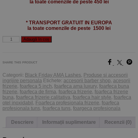
la toate comenzile de peste 450 lei
* TRANSPORT GRATUIT IN EUROPA
la toate comenzile de peste 1500 lei
Cantitate
Adaugă în coș
SHARE THIS PRODUCT
Categorii:
Black Friday AMA Lashes
,
Produse si accesorii
ingrijire personala
Etichete:
accesorii barber shop
,
acesorii
frizerie
,
foarfeca 5 inch
,
foarfeca ama luxury
,
foarfeca buna
frizerie
,
foarfeca de firma
,
foarfeca frizerie
,
foarfeca frizerie
buna
,
foarfeca frizerie calitativa
,
foarfeca hair style
,
foarfeca
otel inoxidabil
,
Foarfeca profesionala frizerie
,
foarfeca
profesionala tuns
,
foarfeca tuns
,
foargeca profesionala
Descriere
Informații suplimentare
Recenzii (0)