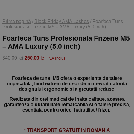
Prima pagină
/
Black Friday AMA Lashes
/
Foarfeca Tuns
Profesionala Frizerie M5 – AMA Luxury (5.0 inch)
Foarfeca Tuns Profesionala Frizerie M5
– AMA Luxury (5.0 inch)
Prețul
Prețul
340,00
lei
260,00
lei
TVA Inclus
inițial
curent
a
este:
fost:
260,00 lei.
Foarfeca de tuns M5 ofera o experienta de taiere
340,00 lei.
impecabila, fiind extrem de usor de manevrat datorita
designului ergonomic si a greutatii reduse.
Realizate din otel medical de inalta calitate, acestea
garanteaza o durabilitate remarcabila si o taiere precisa,
esentiala pentru orice hairstilist / frizer.
* TRANSPORT GRATUIT IN ROMANIA