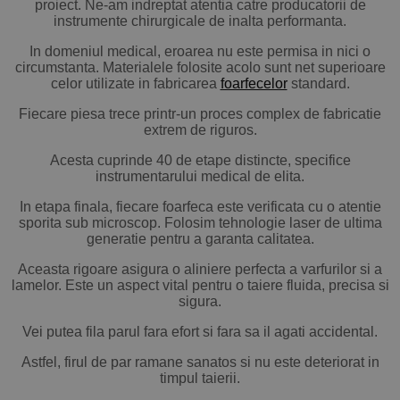
proiect. Ne-am indreptat atentia catre producatorii de
instrumente chirurgicale de inalta performanta.
In domeniul medical, eroarea nu este permisa in nici o
circumstanta. Materialele folosite acolo sunt net superioare
celor utilizate in fabricarea
foarfecelor
standard.
Fiecare piesa trece printr-un proces complex de fabricatie
extrem de riguros.
Acesta cuprinde 40 de etape distincte, specifice
instrumentarului medical de elita.
In etapa finala, fiecare foarfeca este verificata cu o atentie
sporita sub microscop. Folosim tehnologie laser de ultima
generatie pentru a garanta calitatea.
Aceasta rigoare asigura o aliniere perfecta a varfurilor si a
lamelor. Este un aspect vital pentru o taiere fluida, precisa si
sigura.
Vei putea fila parul fara efort si fara sa il agati accidental.
Astfel, firul de par ramane sanatos si nu este deteriorat in
timpul taierii.