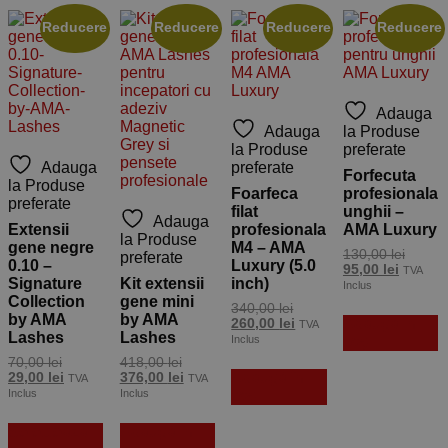
în
Reducere
Reducere
Reducere
Reducere
pagina
produsului.
Adauga
Adauga
la Produse
la Produse
preferate
Adauga
preferate
Forfecuta
la Produse
Foarfeca
profesionala
preferate
filat
unghii –
Adauga
Extensii
profesionala
AMA Luxury
la Produse
gene negre
M4 – AMA
Prețul
130,00
lei
preferate
0.10 –
Luxury (5.0
Prețul
inițial
95,00
lei
TVA
Signature
Kit extensii
inch)
curent
a
Inclus
este:
fost:
Collection
gene mini
Prețul
340,00
lei
95,00 le
130,00 
by AMA
by AMA
Adaugă în
inițial
Prețul
260,00
lei
TVA
Lashes
Lashes
a
curent
coș
Inclus
fost:
este:
Prețul
Prețul
70,00
lei
418,00
lei
340,00 lei.
260,00 lei.
Adaugă în
inițial
Prețul
inițial
Prețul
29,00
lei
376,00
lei
TVA
TVA
a
curent
a
curent
coș
Inclus
Inclus
fost:
este:
fost:
este:
Acest
70,00 lei.
29,00 lei.
418,00 lei.
376,00 lei.
Selectează
Adaugă în
produs