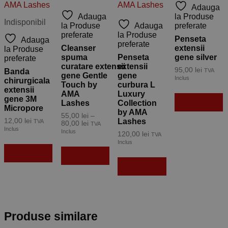
Adauga
Adauga
la Produse
Indisponibil
la Produse
Adauga
preferate
preferate
la Produse
Penseta
Adauga
preferate
Cleanser
extensii
la Produse
spuma
Penseta
gene silver
preferate
curatare extensii
extensii
95,00
lei
Banda
TVA
gene Gentle
gene
Inclus
chirurgicala
Touch by
curbura L
extensii
AMA
Luxury
Adaugă în
gene 3M
Lashes
Collection
coș
Micropore
by AMA
55,00
lei
–
12,00
lei
Lashes
TVA
Interval
80,00
lei
TVA
Inclus
de
Inclus
120,00
lei
TVA
prețuri:
Acest
Inclus
55,00 lei
Citește mai
Selectează
produs
până
mult
opțiunile
are
Adaugă în
la
80,00 lei
mai
coș
multe
variații.
Opțiunile
pot
Produse similare
fi
alese