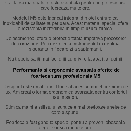
Calitatea materialelor este esentiala pentru un profesionist
care lucreaza multe ore.
Modelul M5 este fabricat integral din otel chirurgical
inoxidabil de calitate superioara. Acest material special ofera
o rezistenta incredibila in timp la uzura zilnica.
De asemenea, ofera o protectie totala impotriva proceselor
de coroziune. Poti dezinfecta instrumentul in deplina
siguranta in fiecare zi a saptamanii.
Nu trebuie sa iti mai faci griji cu privire la aparitia ruginii.
Performanta si ergonomie avansata oferite de
foarfeca
tuns
profesionala M5
Designul este un alt punct forte al acestui model premium de
lux. Am creat o forma ergonomica avansata pentru confortul
tau in salon.
Stim ca mainile stilistului sunt cele mai pretioase unelte de
care dispune.
Foarfeca a fost gandita special pentru a preveni oboseala
degetelor si a incheieturii.