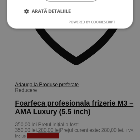
ARATĂ DETALIILE
POWERED BY COOKIESCRIPT
Adauga la Produse preferate
Reducere
Foarfeca profesionala frizerie M3 –
AMA Luxury (5.5 inch)
350,00
lei
Prețul inițial a fost:
350,00 lei.
280,00
lei
Prețul curent este: 280,00 lei.
TVA
Adaugă în coș
Inclus