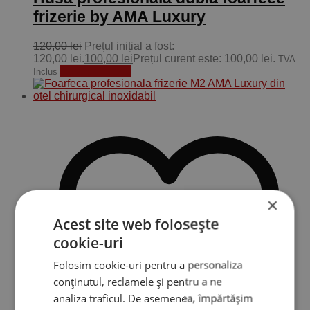
frizerie by AMA Luxury
120,00
lei
Prețul inițial a fost:
120,00 lei.
100,00
lei
Prețul curent este: 100,00 lei.
TVA
Adaugă în coș
Inclus
×
Acest site web folosește
cookie-uri
Folosim cookie-uri pentru a personaliza
conținutul, reclamele și pentru a ne
analiza traficul. De asemenea, împărtășim