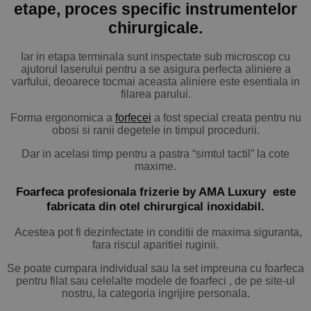
etape, proces specific instrumentelor
chirurgicale.
Iar in etapa terminala sunt inspectate sub microscop cu
ajutorul laserului pentru a se asigura perfecta aliniere a
varfului, deoarece tocmai aceasta aliniere este esentiala in
filarea parului.
Forma ergonomica a
forfecei
a fost special creata pentru nu
obosi si ranii degetele in timpul procedurii.
Dar in acelasi timp pentru a pastra “simtul tactil” la cote
maxime.
Foarfeca profesionala frizerie by AMA Luxury este
fabricata din otel chirurgical inoxidabil.
Acestea pot fi dezinfectate in conditii de maxima siguranta,
fara riscul aparitiei ruginii.
Se poate cumpara individual sau la set impreuna cu foarfeca
pentru filat sau celelalte modele de foarfeci , de pe site-ul
nostru, la categoria ingrijire personala.