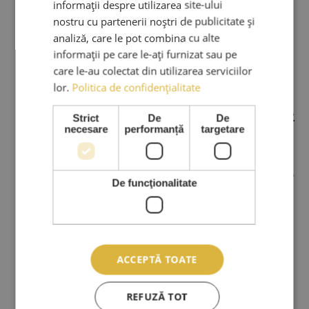
informații despre utilizarea site-ului
nostru cu partenerii noștri de publicitate și
analiză, care le pot combina cu alte
informații pe care le-ați furnizat sau pe
care le-au colectat din utilizarea serviciilor
Adauga la Produse preferate
Reducere
lor.
Politica de confidențialitate
Foarfeca profesionala frizerie M2 –
Strict
De
De
AMA Luxury (5.0 inch)
necesare
performanță
targetare
350,00
lei
Prețul inițial a fost:
350,00 lei.
300,00
lei
Prețul curent este: 300,00 lei.
TVA
De funcţionalitate
Adaugă în coș
Inclus
ACCEPTĂ TOATE
REFUZĂ TOT