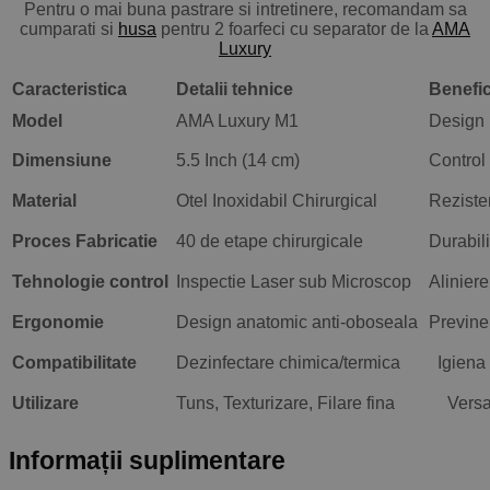
Pentru o mai buna pastrare si intretinere, recomandam sa
cumparati si
husa
pentru 2 foarfeci cu separator de la
AMA
Luxury
Caracteristica
Detalii tehnice
Benefic
Model
AMA Luxury M1
Design p
Dimensiune
5.5 Inch (14 cm)
Control 
Material
Otel Inoxidabil Chirurgical
Rezisten
Proces Fabricatie
40 de etape chirurgicale
Durabili
Tehnologie control
Inspectie Laser sub Microscop
Aliniere
Ergonomie
Design anatomic anti-oboseala
Previne 
Compatibilitate
Dezinfectare chimica/termica
Igiena 
Utilizare
Tuns, Texturizare, Filare fina
Versa
Informații suplimentare