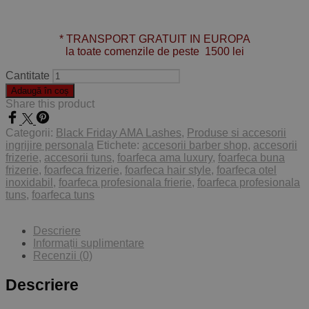
* TRANSPORT GRATUIT IN EUROPA
la toate comenzile de peste 1500 lei
Cantitate
Adaugă în coș
Share this product
Categorii:
Black Friday AMA Lashes
,
Produse si accesorii
ingrijire personala
Etichete:
accesorii barber shop
,
accesorii
frizerie
,
accesorii tuns
,
foarfeca ama luxury
,
foarfeca buna
frizerie
,
foarfeca frizerie
,
foarfeca hair style
,
foarfeca otel
inoxidabil
,
foarfeca profesionala frierie
,
foarfeca profesionala
tuns
,
foarfeca tuns
Descriere
Informații suplimentare
Recenzii (0)
Descriere