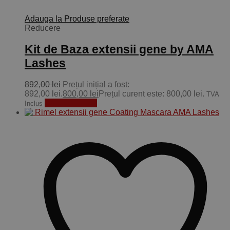
Adauga la Produse preferate
Reducere
Kit de Baza extensii gene by AMA
Lashes
892,00
lei
Prețul inițial a fost:
892,00 lei.
800,00
lei
Prețul curent este: 800,00 lei.
TVA
Adaugă în coș
Inclus