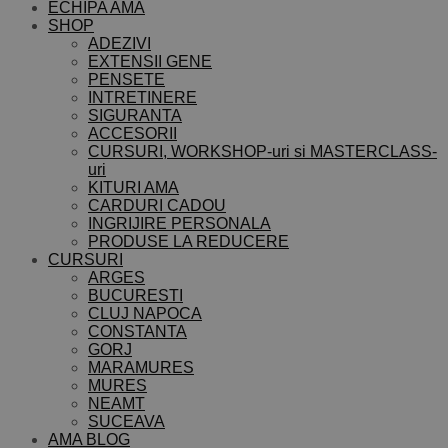
ECHIPA AMA
SHOP
ADEZIVI
EXTENSII GENE
PENSETE
INTRETINERE
SIGURANTA
ACCESORII
CURSURI, WORKSHOP-uri si MASTERCLASS-
uri
KITURI AMA
CARDURI CADOU
INGRIJIRE PERSONALA
PRODUSE LA REDUCERE
CURSURI
ARGES
BUCURESTI
CLUJ NAPOCA
CONSTANTA
GORJ
MARAMURES
MURES
NEAMT
SUCEAVA
AMA BLOG