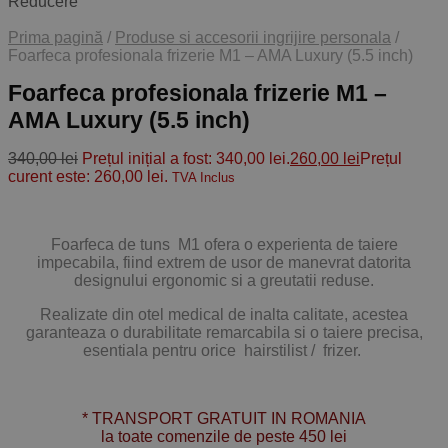
Reducere
Prima pagină
/
Produse si accesorii ingrijire personala
/
Foarfeca profesionala frizerie M1 – AMA Luxury (5.5 inch)
Foarfeca profesionala frizerie M1 –
AMA Luxury (5.5 inch)
340,00
lei
Prețul inițial a fost: 340,00 lei.
260,00
lei
Prețul
curent este: 260,00 lei.
TVA Inclus
Foarfeca de tuns M1 ofera o experienta de taiere
impecabila, fiind extrem de usor de manevrat datorita
designului ergonomic si a greutatii reduse.
Realizate din otel medical de inalta calitate, acestea
garanteaza o durabilitate remarcabila si o taiere precisa,
esentiala pentru orice hairstilist / frizer.
* TRANSPORT GRATUIT IN ROMANIA
la toate comenzile de peste 450 lei