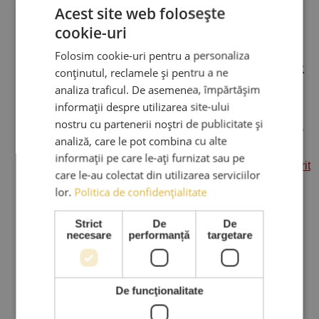
Acest site web folosește
Adauga la Produse preferate
cookie-uri
Reducere
Folosim cookie-uri pentru a personaliza
Foarfeca profesionala frizerie M1 –
conținutul, reclamele și pentru a ne
AMA Luxury (5.5 inch)
analiza traficul. De asemenea, împărtășim
informații despre utilizarea site-ului
340,00
lei
Prețul inițial a fost:
nostru cu partenerii noștri de publicitate și
340,00 lei.
260,00
lei
Prețul curent este: 260,00 lei.
TVA
analiză, care le pot combina cu alte
Adaugă în coș
Inclus
informații pe care le-ați furnizat sau pe
care le-au colectat din utilizarea serviciilor
lor.
Politica de confidențialitate
Strict
De
De
necesare
performanță
targetare
De funcţionalitate