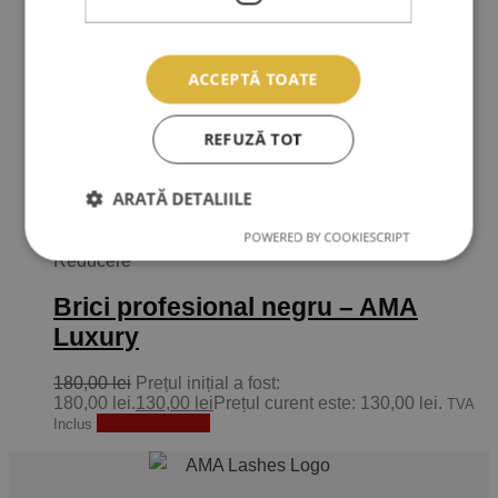
ACCEPTĂ TOATE
REFUZĂ TOT
ARATĂ DETALIILE
POWERED BY COOKIESCRIPT
Adauga la Produse preferate
Reducere
Brici profesional negru – AMA
Luxury
180,00
lei
Prețul inițial a fost:
180,00 lei.
130,00
lei
Prețul curent este: 130,00 lei.
TVA
Adaugă în coș
Inclus