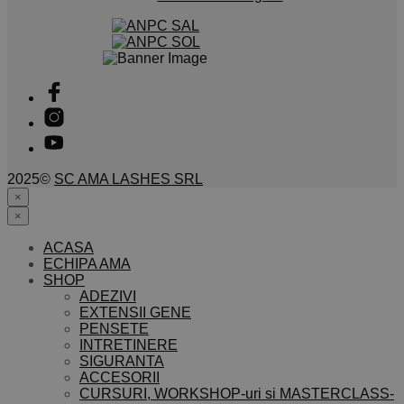
2025©
SC AMA LASHES SRL
×
×
ACASA
ECHIPA AMA
SHOP
ADEZIVI
EXTENSII GENE
PENSETE
INTRETINERE
SIGURANTA
ACCESORII
CURSURI, WORKSHOP-uri si MASTERCLASS-