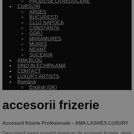
PRODUSE LA REDUCERE
CURSURI
ARGES
BUCURESTI
CLUJ NAPOCA
CONSTANTA
GORJ
MARAMURES
MURES
NEAMT
SUCEAVA
AMA BLOG
VINO IN ECHIPA AMA
CONTACT
LUXURY ARTISTS
Română
English (UK)
accesorii frizerie
Accesorii frizerie Profesionale –
AMA LASHES LUXURY
Descoperă gama noastră premium de accesorii frizerie, atent