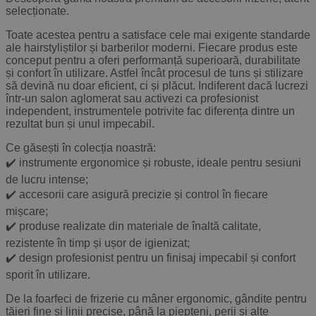
selecționate.
Toate acestea pentru a satisface cele mai exigente standarde
ale hairstyliștilor și barberilor moderni. Fiecare produs este
conceput pentru a oferi performanță superioară, durabilitate
și confort în utilizare. Astfel încât procesul de tuns și stilizare
să devină nu doar eficient, ci și plăcut. Indiferent dacă lucrezi
într-un salon aglomerat sau activezi ca profesionist
independent, instrumentele potrivite fac diferența dintre un
rezultat bun și unul impecabil.
Ce găsești în colecția noastră:
✔️ instrumente ergonomice și robuste, ideale pentru sesiuni
de lucru intense;
✔️ accesorii care asigură precizie și control în fiecare
mișcare;
✔️ produse realizate din materiale de înaltă calitate,
rezistente în timp și ușor de igienizat;
✔️ design profesionist pentru un finisaj impecabil și confort
sporit în utilizare.
De la foarfeci de frizerie cu mâner ergonomic, gândite pentru
tăieri fine și linii precise, până la piepteni, perii și alte