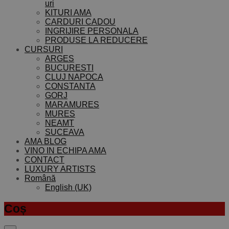
uri
KITURI AMA
CARDURI CADOU
INGRIJIRE PERSONALA
PRODUSE LA REDUCERE
CURSURI
ARGES
BUCURESTI
CLUJ NAPOCA
CONSTANTA
GORJ
MARAMURES
MURES
NEAMT
SUCEAVA
AMA BLOG
VINO IN ECHIPA AMA
CONTACT
LUXURY ARTISTS
Română
English (UK)
Coș