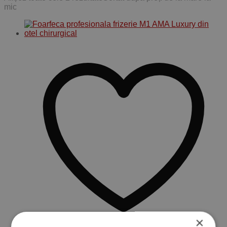
mic
×