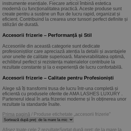
instrumente esențiale. Fiecare articol îmbină estetica
modernă cu funcționalitatea practică. Aceste produse sunt
create pentru a susține un flux de lucru rapid, organizat și
eficient. Contribuind la crearea unor tunsori perfect definite și
stilizări de durată.
Accesorii frizerie – Performanță și Stil
Accesoriile din această categorie sunt dedicate
profesioniștilor care apreciază atenția la detalii și avantajele
unor unelte de calitate superioară. Manevrabilitatea optimă,
echilibrul perfect și rezistența materialelor contribuie la
rezultate constante și la o experiență de lucru confortabilă.
Accesorii frizerie – Calitate pentru Profesioniști
Alege să îți transformi trusa de lucru într-una completă și
eficientă cu produsele oferite de
AMA LASHES LUXURY
.
Partenerul ideal în arta frizeriei moderne și în obținerea unor
rezultate la standarde înalte.
Prima pagină
/
Produse etichetate „accesorii frizerie”
Afișez toate cele 2 rezultate
Sortat după preț: de la mare la