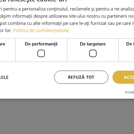
 pentru a personaliza conținutul, reclamele și pentru a ne analiza
șim informații despre utilizarea site-ului nostru cu partenerii noș
e pot combina cu alte informații pe care le-ați furnizat sau pe care 
lor lor.
Politica de confidențialitate
are
De performanță
De targetare
De 
IILE
REFUZĂ TOT
ACC
POWE