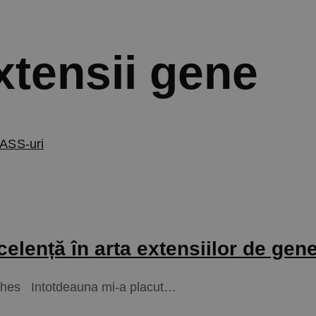
tensii gene
ASS-uri
elență în arta extensiilor de ge
shes Intotdeauna mi-a placut…