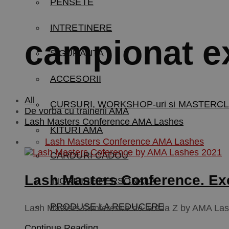
PENSETE
INTRETINERE
campionat ex
SIGURANTA
ACCESORII
All
CURSURI, WORKSHOP-uri si MASTERCL
De vorba cu trainerii AMA
Lash Masters Conference AMA Lashes
KITURI AMA
Lash Masters Conference AMA Lashes
CARDURI CADOU
Lash Masters Conference. Exc
INGRIJIRE PERSONALA
PRODUSE LA REDUCERE
Lash Masters Conference de la A la Z by AMA La
Continue Reading