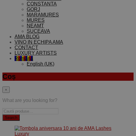
CONSTANTA
GORJ
MARAMURES
MURES
NEAMT
SUCEAVA
AMA BLOG
VINO IN ECHIPA AMA
CONTACT
LUXURY ARTISTS
Română
English (UK)
Coș
×
What are you looking for?