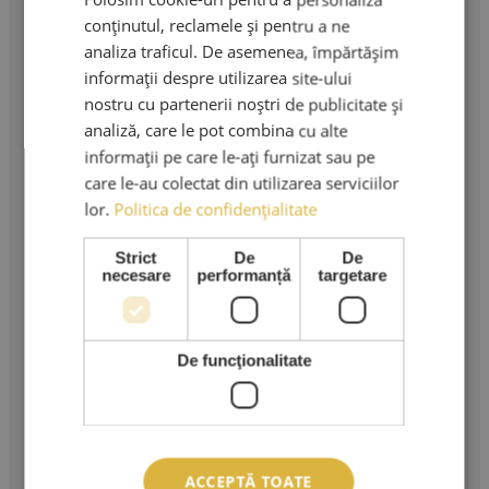
Strada Murgeni nr. 5
conținutul, reclamele și pentru a ne
analiza traficul. De asemenea, împărtășim
CUI: RO 36508671
informații despre utilizarea site-ului
Reg. Com: J40/3049/2023
nostru cu partenerii noștri de publicitate și
Tel:
analiză, care le pot combina cu alte
informații pe care le-ați furnizat sau pe
0767.569.659
care le-au colectat din utilizarea serviciilor
Email:
lor.
Politica de confidențialitate
ama.lashes@gmail.com
Strict
De
De
necesare
performanță
targetare
Produse & Servicii
Cursuri extensii gene
Extensii gene
De funcţionalitate
Kituri extensii gene
Adezivi extensii gene
Pensete extensii gene
Carduri Cadou
Reduceri si Promotii
Ingrijire Personala
ACCEPTĂ TOATE
Stilizare sprancene