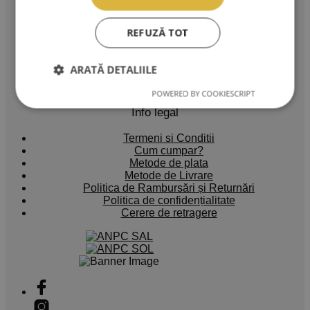
Servicii clienti
REFUZĂ TOT
Despre noi
Comenzi
ARATĂ DETALIILE
Detalii cont
Blog
POWERED BY COOKIESCRIPT
Info legal
Termeni si Conditii
Cum cumpar?
Metode de plata
Metode de Livrare
Politica de Rambursări și Returnări
Politica de confidențialitate
Cerere de retragere