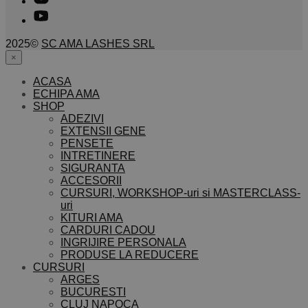
2025©
SC AMA LASHES SRL
×
ACASA
ECHIPA AMA
SHOP
ADEZIVI
EXTENSII GENE
PENSETE
INTRETINERE
SIGURANTA
ACCESORII
CURSURI, WORKSHOP-uri si MASTERCLASS-
uri
KITURI AMA
CARDURI CADOU
INGRIJIRE PERSONALA
PRODUSE LA REDUCERE
CURSURI
ARGES
BUCURESTI
CLUJ NAPOCA