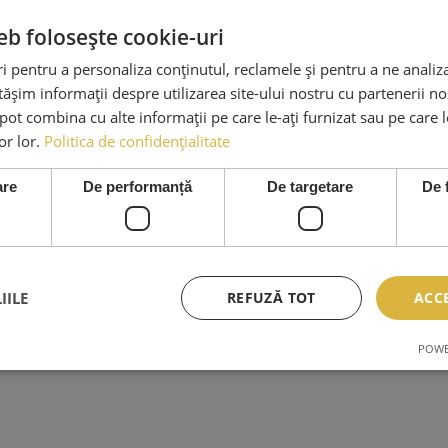
eb folosește cookie-uri
 pentru a personaliza conținutul, reclamele și pentru a ne analiza
șim informații despre utilizarea site-ului nostru cu partenerii noș
e pot combina cu alte informații pe care le-ați furnizat sau pe care 
lor lor.
Politica de confidențialitate
are
De performanță
De targetare
De 
IILE
REFUZĂ TOT
ACC
POWE