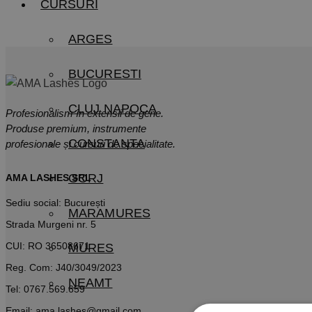
CURSURI
are
până
mai
la
100,00 lei
multe
ARGES
variații.
Opțiunile
BUCURESTI
pot
fi
alese
CLUJ NAPOCA
Profesionalism în extensii de gene.
în
Produse premium, instrumente
pagina
CONSTANTA
profesionale și cursuri de specialitate.
produsului.
GORJ
AMA LASHES SRL
Sediu social: București
MARAMURES
Strada Murgeni nr. 5
CUI: RO 36508671
MURES
Reg. Com: J40/3049/2023
NEAMT
Tel:
0767.569.659
Email:
ama.lashes@gmail.com