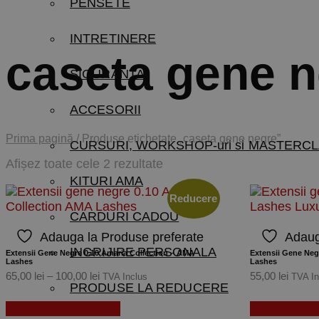
PENSETE
INTRETINERE
caseta gene 
SIGURANTA
ACCESORII
Prima pagină
/
Produse etichetate „caseta gene negre”
CURSURI, WORKSHOP-uri si MASTERCL
Sortat
Afișez toate cele 2 rezultate
după
KITURI AMA
preț:
Reducere
de
CARDURI CADOU
la
Adauga la Produse preferate
Adaug
mare
INGRIJIRE PERSONALA
la
Extensii Gene Negre 0.10 Amaria Collection – AMA
Extensii Gene Neg
Lashes
Lashes
mic
Interval
65,00
lei
–
100,00
lei
55,00
lei
TVA Inclus
TVA In
PRODUSE LA REDUCERE
de
Acest
prețuri:
Selectează opțiunile
Adaugă în 
produs
65,00 lei